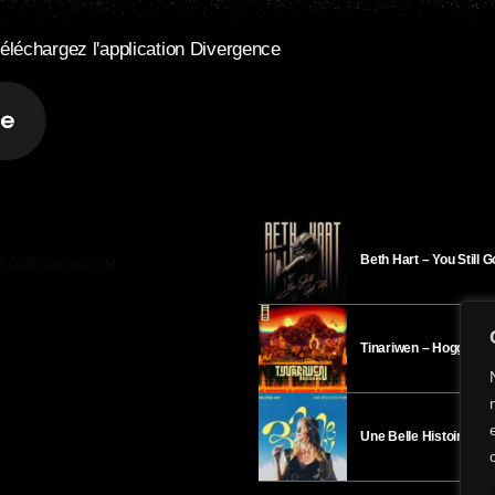
éléchargez l'application Divergence
Beth Hart – You Still 
R DIVERGENCE-FM
Tinariwen – Hoggar
Une Belle Histoire – H