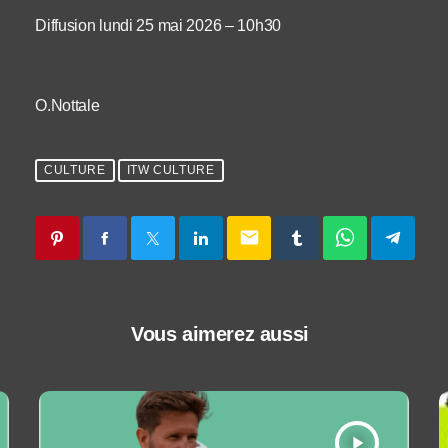
Diffusion lundi 25 mai 2026 – 10h30
O.Nottale
CULTURE
ITW CULTURE
email
Vous aimerez aussi
play_arrow