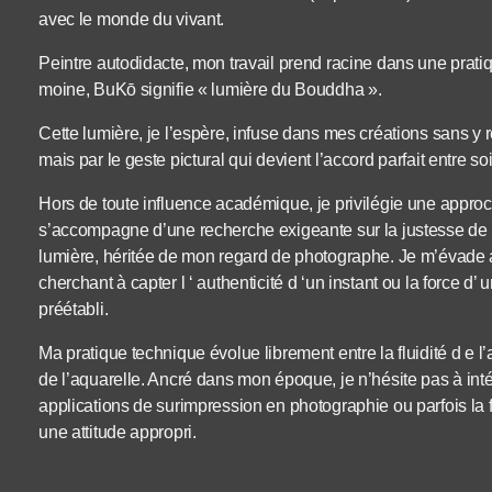
avec le monde du vivant.
Peintre autodidacte, mon travail prend racine dans une prat
moine, BuKō signifie « lumière du Bouddha ».
Cette lumière, je l’espère, infuse dans mes créations sans y r
mais par le geste pictural qui devient l’accord parfait entre s
Hors de toute influence académique, je privilégie une approche 
s’accompagne d’une recherche exigeante sur la justesse de la 
lumière, héritée de mon regard de photographe. Je m’évade 
cherchant à capter l ‘ authenticité d ‘un instant ou la force
préétabli.
Ma pratique technique évolue librement entre la fluidité d e l’a
de l’aquarelle. Ancré dans mon époque, je n’hésite pas à int
applications de surimpression en photographie ou parfois la f
une attitude appropri.