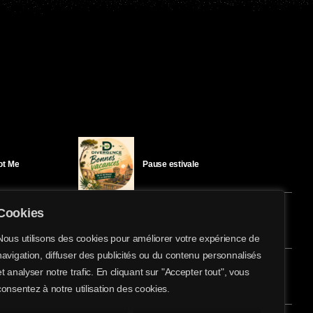
Got Me
Pause estivale
Cookies
Ici l’Ombre – mercredi 29 juillet
Nous utilisons des cookies pour améliorer votre expérience de
navigation, diffuser des publicités ou du contenu personnalisés
share
email
et analyser notre trafic. En cliquant sur "Accepter tout", vous
éloïse Bay
Ici l’Ombre – mardi 28 juillet
consentez à notre utilisation des cookies.