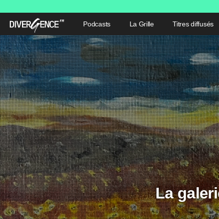
Podcasts
La Grille
Titres diffusés
La galer