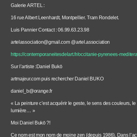
Galerie ARTEL :
16 rue Albert Leenhardt, Montpellier. Tram Rondelet.
Luis Pannier Contact : 06.99.63.23.98
artelassociation@gmail.com @artel.association
https://contemporaneitesdelart.fr/occitanie-pyrenees-meditera
Sur l’artiste :Daniel Bukō
artmajeur.com puis rechercher Daniel BUKO
daniel_b@orange.fr
« La peinture c’est acquérir le geste, le sens des couleurs, le r
lumière… »
Moi Daniel Bukō ?!
Ce nom est mon nom de moine zen (depuis 1986). Dans l’acte 