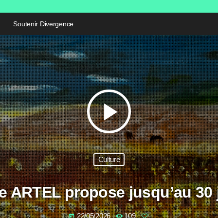
Soutenir Divergence
play_arrow
Culture
ie ARTEL propose jusqu’au 30 
22/05/2026
109
today