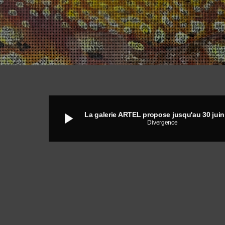
play_arrow
Divergence