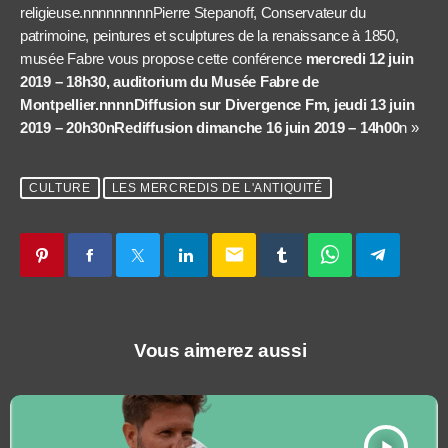
religieuse.nnnnnnnnnPierre Stepanoff, Conservateur du
patrimoine, peintures et sculptures de la renaissance à 1850,
musée Fabre vous propose cette conférence
mercredi 12 juin
2019 – 18h30, auditorium du Musée Fabre de
Montpellier.nnnnDiffusion sur Divergence Fm, jeudi 13 juin
2019 – 20h30nRediffusion dimanche 16 juin 2019 – 14h00
n »
CULTURE
LES MERCREDIS DE L'ANTIQUITÉ
email
Vous aimerez aussi
play_arrow