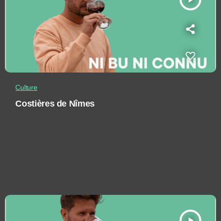
Culture
Costières de Nîmes
play_arrow