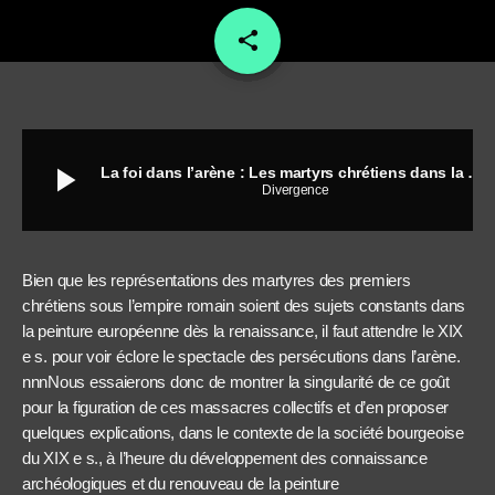
share
email
play_arrow
La foi dans l’arène : Les martyrs chrétiens dans la peinture du XIX e siècle
Divergence
Bien que les représentations des martyres des premiers
chrétiens sous l’empire romain soient des sujets constants dans
la peinture européenne dès la renaissance, il faut attendre le XIX
e s. pour voir éclore le spectacle des persécutions dans l’arène.
nnnNous essaierons donc de montrer la singularité de ce goût
pour la figuration de ces massacres collectifs et d’en proposer
quelques explications, dans le contexte de la société bourgeoise
du XIX e s., à l’heure du développement des connaissance
archéologiques et du renouveau de la peinture