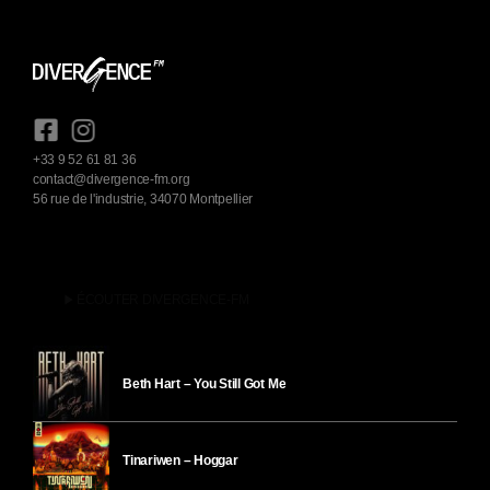
+33 9 52 61 81 36
contact@divergence-fm.org
56 rue de l'industrie, 34070 Montpellier
play_arrow
ÉCOUTER DIVERGENCE-FM
Beth Hart – You Still Got Me
Tinariwen – Hoggar