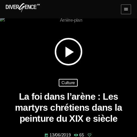
menu
play_arrow
Culture
La foi dans l’arène : Les
martyrs chrétiens dans la
peinture du XIX e siècle
13/06/2019
65
today