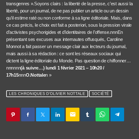
transgenres ».Soyons clairs : la li­ber­té de la presse, c’est aussi la
liberté, pour un journal, de ne pas publier un article ou un dessin
qu’il estime raté ou non conforme à sa ligne éditoriale. Mais, dans
ce cas précis, le choix est fait a posteriori, sous la pression virale
d’activistes psychorigides et d’identitaires de l’offense.nnnEn
présentant ses excuses aux internautes offusqués, Caroline
Monnot a fait passer un message clair aux lecteurs du journal,
mais aussi à sa rédaction : ce sont les réseaux sociaux qui
dictent la ligne éditoriale du Monde. Pas question de chiffonner…
nnnnnn
(à suivre…) lundi 1 février 2021 – 10h20 /
17h15
nnn
O.Nottale
n »
LES CHRONIQUES D'OLIVIER NOTTALE
SOCIÉTÉ
email