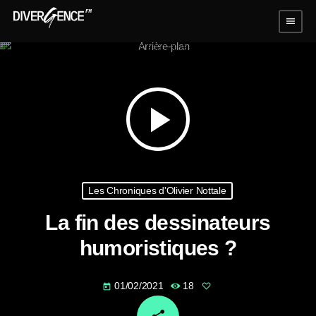
menu
play_arrow
Les Chroniques d'Olivier Nottale
La fin des dessinateurs
humoristiques ?
01/02/2021
18
today
email