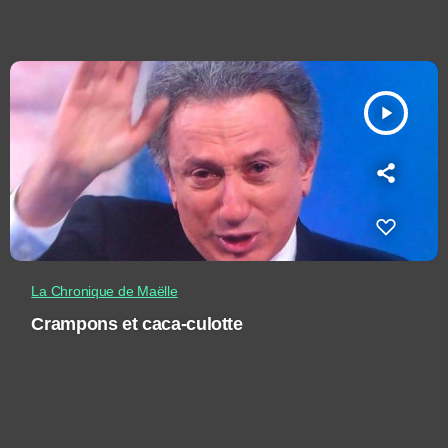
play_arrow
La Chronique de Maëlle
Crampons et caca-culotte