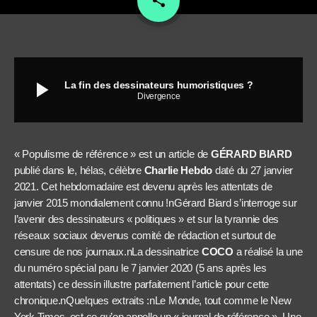
share
play_arrow
La fin des dessinateurs humoristiques ?
Divergence
« Populisme de référence » est un article de
GÉRARD BIARD
publié dans le, hélas, célèbre
Charlie Hebdo
daté du 27 janvier
2021. Cet hebdomadaire est devenu après les attentats de
janvier 2015 mondialement connu !nGérard Biard s’interroge sur
l’avenir des dessinateurs « politiques » et sur la tyrannie des
réseaux sociaux devenus comité de rédaction et surtout de
censure de nos journaux.nLa dessinatrice
COCO
a réalisé la une
du numéro spécial paru le 7 janvier 2020 (5 ans après les
attentats) ce dessin illustre parfaitement l’article pour cette
chronique.nQuelques extraits :nLe Monde, tout comme le New
York Times, est ce qu’on appelle un « journal de référence ». Une