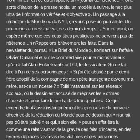
sorte d’étalon de la presse noble, un modèle à suivre, le nec plus
ultra de l’information vérifiée et « objective ». Un passage à la
rédaction du Monde ou du NYT, ça vous pose un journaliste. Un
peu moins un dessinateur, ces derniers temps… Sur ce point, on
espère même que ces deux titres prestigieux ne serviront pas de
référence…n nRappelons brièvement les faits. Dans la
newsletter du journal, « Le Brief du Monde », ironisant sur l’affaire
Olivier Duhamel et sur le commentaire pour le moins vaseux
qu’en a fait Alain Finkielkraut sur LCI, le dessinateur Gorce fait
dire à l’un de ses personnages : « Si j’ai été abusée par le demi-
frère adoptif de la compagne de mon père transgenre devenu ma
mère, est-ce un inceste ? » Tollé instantané sur les réseaux
sociaux, où le dessin est accusé de mépriser les victimes
d’inceste et, pour faire le poids, de « transphobie ». Ce qui
engendre tout aussi instantanément les excuses de la nouvelle
directrice de la rédaction du Monde pour ce dessin qui « n’aurait
pas dû être publié » et qui, selon elle, « peut en effet être lu
comme une relativisation de la gravité des faits d’inceste, en des
termes déplacés vis-à-vis des victimes et des personnes