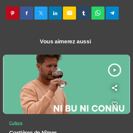
email
Vous aimerez aussi
play_arrow
Culture
Costières de Nîmes