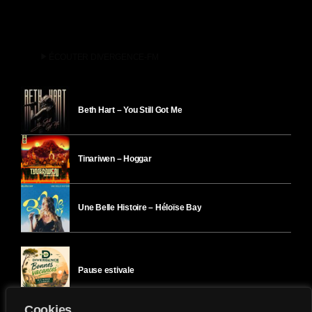
play_arrow
ÉCOUTER DIVERGENCE-FM
Beth Hart – You Still Got Me
Tinariwen – Hoggar
Une Belle Histoire – Héloïse Bay
Pause estivale
Cookies