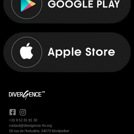
+33 9 52 61 81 36
contact@divergence-fm.org
56 rue de l'industrie, 34070 Montpellier