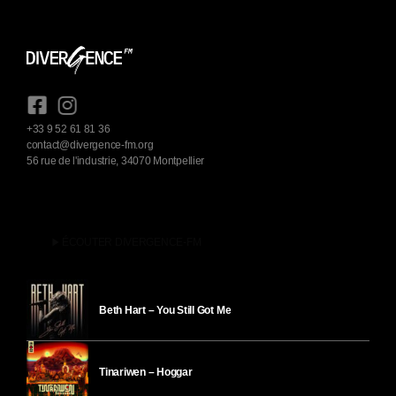
+33 9 52 61 81 36
contact@divergence-fm.org
56 rue de l'industrie, 34070 Montpellier
play_arrow
ÉCOUTER DIVERGENCE-FM
Beth Hart – You Still Got Me
Tinariwen – Hoggar