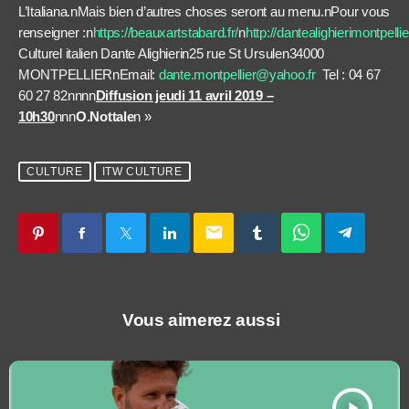
L’Italiana.nMais bien d’autres choses seront au menu.nPour vous
renseigner :n
https://beauxartstabard.fr/
n
http://dantealighierimontpelli
Culturel italien Dante Alighierin25 rue St Ursulen34000
MONTPELLIERnEmail:
dante.montpellier@yahoo.fr
Tel : 04 67
60 27 82nnnn
Diffusion jeudi 11 avril 2019 –
10h30
nnn
O.Nottale
n »
CULTURE
ITW CULTURE
email
Vous aimerez aussi
play_arrow