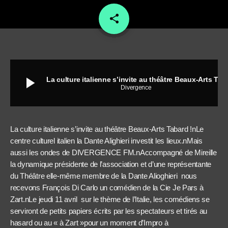
share
email
play_arrow
La culture italienne s’invite au théâtre Beaux-Arts Tabard !
Divergence
La culture italienne s’invite au théâtre Beaux-Arts Tabard !nLe
centre culturel italien la Dante Alighieri investit les lieux.nMais
aussi les ondes de DIVERGENCE FM.nAccompagné de Mireille
la dynamique présidente de l’association et d’une représentante
du Théâtre elle-même membre de la Dante Alioghieri nous
recevons François Di Carlo un comédien de la Cie Je Pars à
Zart.nLe jeudi 11 avril sur le thème de l’Italie, les comédiens se
serviront de petits papiers écrits par les spectateurs et tirés au
hasard ou au « à Zart »pour un moment d’Impro à