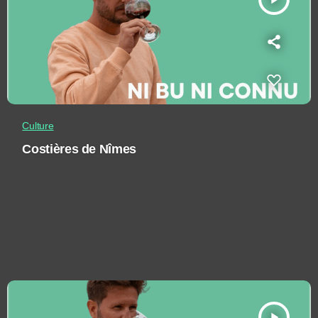
Culture
Costières de Nîmes
play_arrow