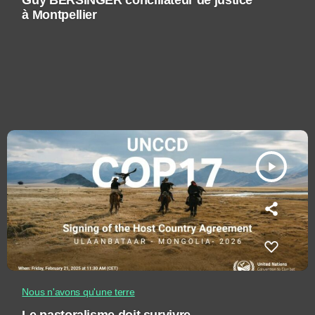
Guy BERSINGER conciliateur de justice
à Montpellier
play_arrow
Nous n'avons qu'une terre