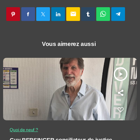
email
Vous aimerez aussi
play_arrow
Quoi de neuf ?