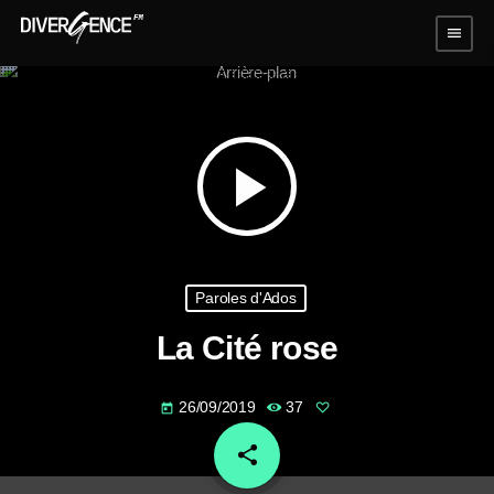
menu
play_arrow
Paroles d'Ados
La Cité rose
26/09/2019
37
today
share
email