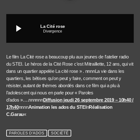
play_arrow
La Cité rose
Divergence
Le film La Cité rose a beaucoup plu aux jeunes de l’atelier radio
du STEI. Le héros de la Cité Rose c’est Mitraillette, 12 ans, qui vit
dans un quartier appelée La cité rose » . nnnnLa vie dans les
quartiers, les bêtises qu’on peut y faire, comment on peut y
résister, autant de thèmes abordés dans ce film qui a plu à
l’adolescent qui nous en parle pour « Paroles
d’ados »….nnnnnn
Diffusion jeudi 26 septembre 2019 – 10h40 /
17h40
nnnn
Animation les ados du STEI
n
Réalisation
C.Garau
«
PAROLES D'ADOS
SOCIÉTÉ