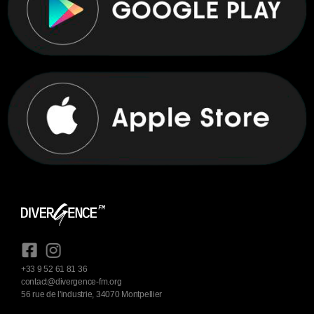
+33 9 52 61 81 36
contact@divergence-fm.org
56 rue de l'industrie, 34070 Montpellier