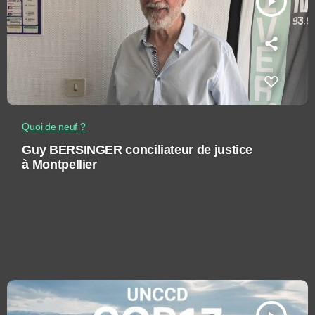
play_arrow
Quoi de neuf ?
Guy BERSINGER conciliateur de justice
à Montpellier