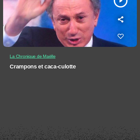
play_arrow
La Chronique de Maëlle
Crampons et caca-culotte