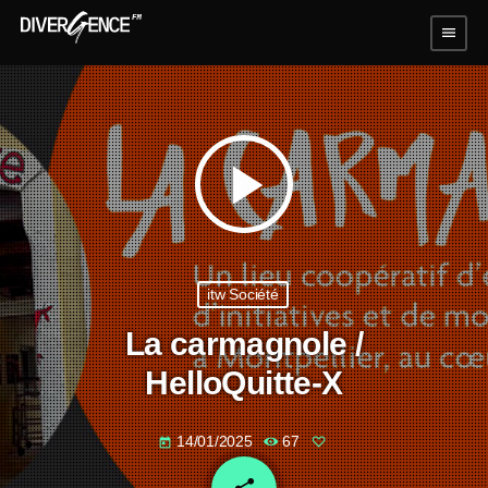
menu
play_arrow
itw Société
La carmagnole /
HelloQuitte-X
14/01/2025
67
today
email