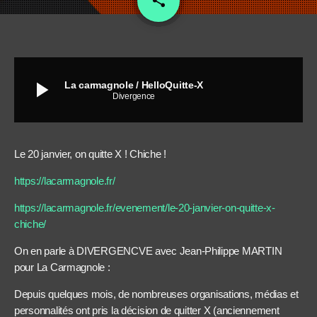
share
play_arrow
La carmagnole / HelloQuitte-X
Divergence
Le 20 janvier, on quitte X ! Chiche !
https://lacarmagnole.fr/
https://lacarmagnole.fr/evenement/le-20-janvier-on-quitte-x-
chiche/
On en parle à DIVERGENCVE avec Jean-Philippe MARTIN
pour La Carmagnole :
Depuis quelques mois, de nombreuses organisations, médias et
personnalités ont pris la décision de quitter X (anciennement