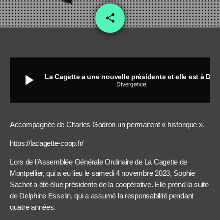
share
email
play_arrow
La Cagette a une nouvelle présidente et elle est à DIVERGENCE FM
Divergence
Accompagnée de Charles Godron un permanent « historique ».
https://lacagette-coop.fr/
Lors de l’Assemblée Générale Ordinaire de La Cagette de
Montpellier, qui a eu lieu le samedi 4 novembre 2023, Sophie
Sachet a été élue présidente de la coopérative. Elle prend la suite
de Delphine Esselin, qui a assumé la responsabilité pendant
quatre années.