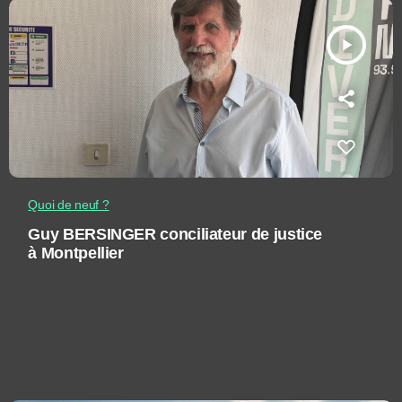
play_arrow
Quoi de neuf ?
Guy BERSINGER conciliateur de justice
à Montpellier