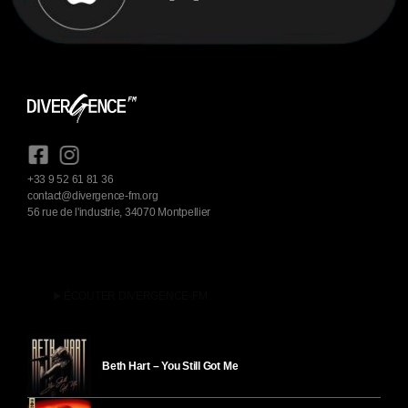
+33 9 52 61 81 36
contact@divergence-fm.org
56 rue de l'industrie, 34070 Montpellier
play_arrow
ÉCOUTER DIVERGENCE-FM
Beth Hart – You Still Got Me