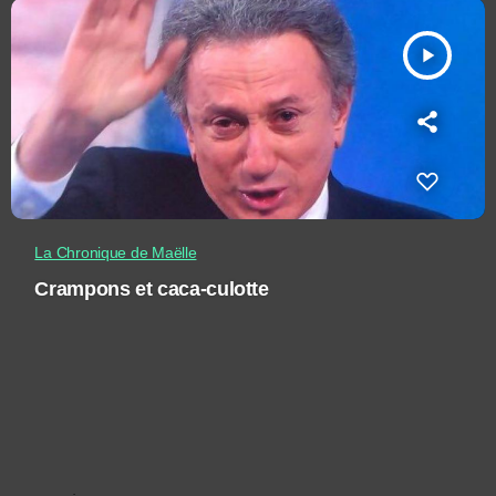
play_arrow
La Chronique de Maëlle
Crampons et caca-culotte