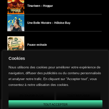
Tinariwen – Hoggar
Une Belle Histoire – Héloïse Bay
Pause estivale
Cookies
Ici l’Ombre – mercredi 29 juillet
Nous utilisons des cookies pour améliorer votre expérience de
navigation, diffuser des publicités ou du contenu personnalisés
et analyser notre trafic. En cliquant sur "Accepter tout", vous
Ici l’Ombre – mardi 28 juillet
consentez à notre utilisation des cookies.
Divergence-FM © 2022 Tous droits réservés.
Confidentialité
&
Mentions Légales
.
EN SAVOIR PLUS
TOUT REFUSER
TOUT ACCEPTER
Divergence FM
play_arrow
keyboard_arrow_right