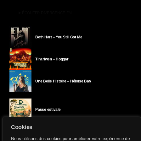
play_arrow
ÉCOUTER DIVERGENCE-FM
Beth Hart – You Still Got Me
Tinariwen – Hoggar
Une Belle Histoire – Héloïse Bay
Pause estivale
Cookies
Ici l’Ombre – mercredi 29 juillet
Nous utilisons des cookies pour améliorer votre expérience de