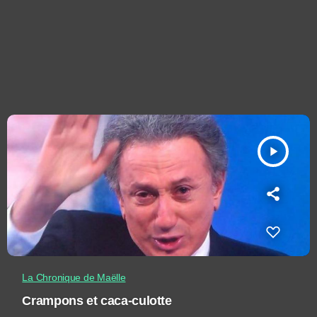
play_arrow
La Chronique de Maëlle
Crampons et caca-culotte