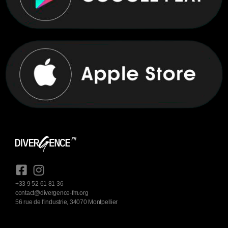
+33 9 52 61 81 36
contact@divergence-fm.org
56 rue de l'industrie, 34070 Montpellier