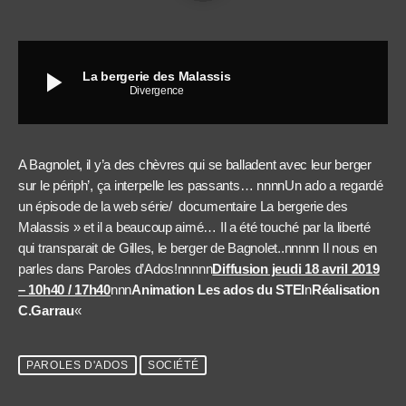
play_arrow
La bergerie des Malassis
Divergence
A Bagnolet, il y’a des chèvres qui se balladent avec leur berger
sur le périph’, ça interpelle les passants… nnnnUn ado a regardé
un épisode de la web série/ documentaire La bergerie des
Malassis » et il a beaucoup aimé… Il a été touché par la liberté
qui transparait de Gilles, le berger de Bagnolet..nnnnn Il nous en
parles dans Paroles d’Ados!nnnnn
Diffusion jeudi 18 avril 2019
– 10h40 / 17h40
nnn
Animation Les ados du STEI
n
Réalisation
C.Garrau
«
PAROLES D'ADOS
SOCIÉTÉ