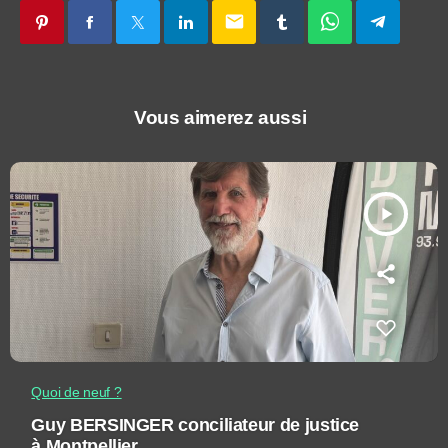
email
Vous aimerez aussi
play_arrow
Quoi de neuf ?
Guy BERSINGER conciliateur de justice
à Montpellier