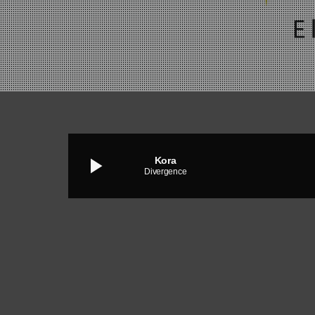
play_arrow
Kora
Divergence