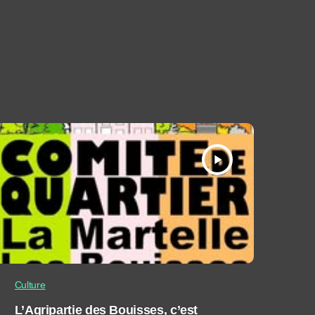
play_arrow
Culture
L’Agripartie des Bouisses, c’est