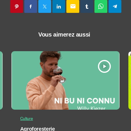
email
Vous aimerez aussi
play_arrow
Culture
Agroforesterie