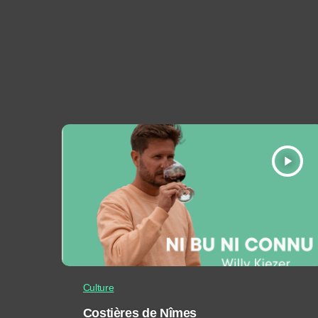
play_arrow
Culture
Costières de Nîmes