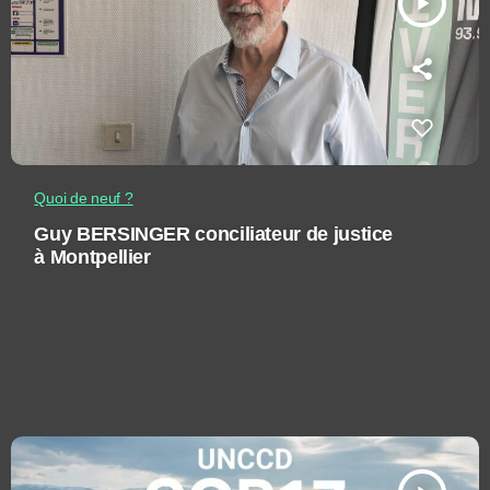
play_arrow
Quoi de neuf ?
Guy BERSINGER conciliateur de justice
à Montpellier