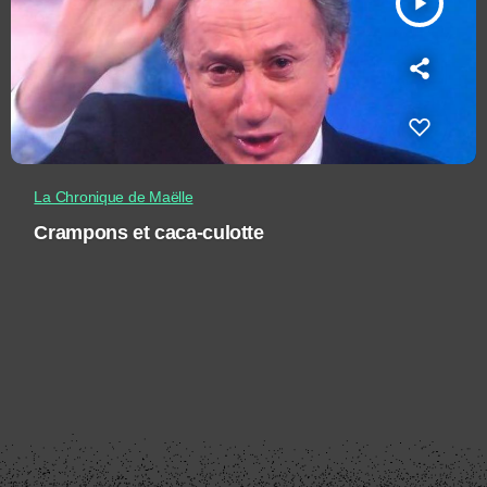
play_arrow
La Chronique de Maëlle
Crampons et caca-culotte