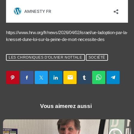
https://www.hrw.org/fr/news/2026/04/02/israel/ue-ladoption-par-la-
knesset-dune-loi-sur-la-peine-de-mort-necessite-des
LES CHRONIQUES D'OLIVIER NOTTALE
SOCIÉTÉ
email
Vous aimerez aussi