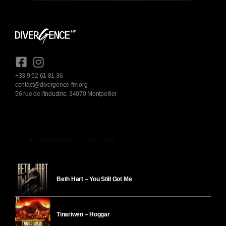
+33 9 52 61 81 36
contact@divergence-fm.org
56 rue de l'industrie, 34070 Montpellier
play_arrow
ÉCOUTER DIVERGENCE-FM
Beth Hart – You Still Got Me
Tinariwen – Hoggar