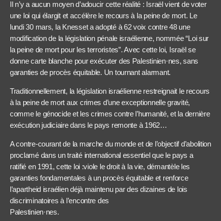
Il n’y a aucun moyen d’adoucir cette réalité : Israël vient de voter
une loi qui élargit et accélère le recours à la peine de mort. Le
lundi 30 mars, la Knesset a adopté à 62 voix contre 48 une
modification de la législation pénale israélienne, nommée “Loi sur
la peine de mort pour les terroristes”. Avec cette loi, Israël se
donne carte blanche pour exécuter des Palestinien·nes, sans
garanties de procès équitable. Un tournant alarmant.
Traditionnellement, la législation israélienne restreignait le recours
à la peine de mort aux crimes d’une exceptionnelle gravité,
comme le génocide et les crimes contre l’humanité, et la dernière
exécution judiciaire dans le pays remonte à 1962…
A contre-courant de la marche du monde et de l’objectif d’abolition
proclamé dans un traité international essentiel que le pays a
ratifié en 1991, cette loi :viole le droit à la vie, démantèle les
garanties fondamentales à un procès équitable et renforce
l’apartheid israélien déjà maintenu par des dizaines de lois
discriminatoires à l’encontre des
Palestinien·nes.