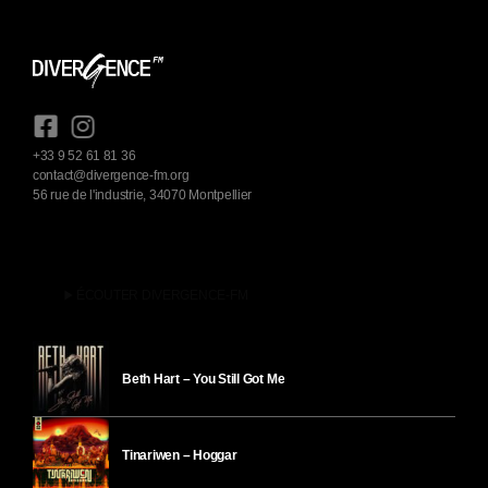
+33 9 52 61 81 36
contact@divergence-fm.org
56 rue de l'industrie, 34070 Montpellier
play_arrow
ÉCOUTER DIVERGENCE-FM
Beth Hart – You Still Got Me
Tinariwen – Hoggar