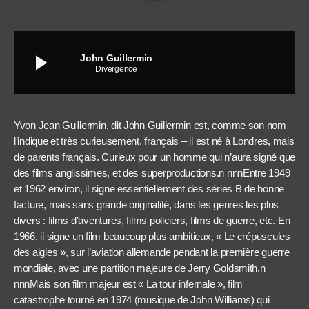
play_arrow
John Guillermin
Divergence
Yvon Jean Guillermin, dit John Guillermin est, comme son nom
l’indique et très curieusement, français – il est né à Londres, mais
de parents français. Curieux pour un homme qui n’aura signé que
des films anglissimes, et des superproductions.n nnnEntre 1949
et 1962 environ, il signe essentiellement des séries B de bonne
facture, mais sans grande originalité, dans les genres les plus
divers : films d’aventures, films policiers, films de guerre, etc. En
1966, il signe un film beaucoup plus ambitieux, « Le crépuscules
des aigles », sur l’aviation allemande pendant la première guerre
mondiale, avec une partition majeure de Jerry Goldsmith.n
nnnMais son film majeur est « La tour infernale », film
catastrophe tourné en 1974 (musique de John Williams) qui