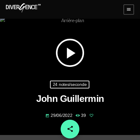
menu
play_arrow
24 notes/seconde
John Guillermin
29/06/2022
39
today
share
email