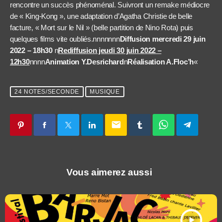
rencontre un succès phénoménal. Suivront un remake médiocre
de « King-Kong », une adaptation d’Agatha Christie de belle
facture, « Mort sur le Nil » (belle partition de Nino Rota) puis
quelques films vite oubliés.nnnnnnn
Diffusion mercredi 29 juin
2022 – 18h30
n
Rediffusion jeudi 30 juin 2022 –
12h30
nnnn
Animation Y.Desrichard
n
Réalisation A.Floc’h
«
24 NOTES/SECONDE
MUSIQUE
email
Vous aimerez aussi
play_arrow