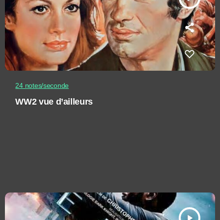
24 notes/seconde
WW2 vue d’ailleurs
play_arrow