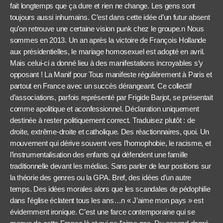
fait longtemps que ça dure et rien ne change. Les gens sont
toujours aussi inhumains. C’est dans cette idée d’un futur absent
qu’on retrouve une certaine vision punk chez le groupe.
n
Nous
sommes en 2013. Un an après la victoire de François Hollande
aux présidentielles, le mariage homosexuel est adopté en avril.
Mais celui-ci a donné lieu à des manifestations incroyables s’y
opposant ! La Manif pour Tous manifeste régulièrement à Paris et
partout en France avec un succès dérangeant. Ce collectif
d’associations, parfois représenté par Frigide Barjot, se présentait
comme apolitique et aconfessionnel. Déclaration uniquement
destinée à rester politiquement correct. Traduisez plutôt : de
droite, extrême-droite et catholique. Des réactionnaires, quoi. Un
mouvement qui dérive souvent vers l’homophobie, le racisme, et
l’instrumentalisation des enfants qui défendent une famille
traditionnelle devant les médias. Sans parler de leur positions sur
la théorie des genres ou la GPA. Bref, des idées d’un autre
temps. Des idées morales alors que les scandales de pédophilie
dans l’église éclatent tous les ans…
n
« J’aime mon pays » est
évidemment ironique. C’est une farce contemporaine qui se