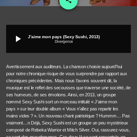
share
1
play_arrow
J’aime mon pays (Sexy Sushi, 2013)
Divergence
Avertissement aux auditeurs. La chanson choisie aujourd’hui
pour notre chronique risque de vous surprendre par rapport aux
chroniques précédentes. Mais nous l’avons souvent dit, la
musique est le reflet des secousses que traverse une société, de
ses humeurs, de ses émotions. Ainsi, en 2013, un groupe
nommé Sexy Sushi sort un morceau intitulé « J’aime mon
pays » sur leur double album « Vous n’allez pas repartir les
mains vides ? ». Un nouveau chant patriotique ? Hummm… Pas
vraiment…
n
Déjà, Sexy Sushi est un groupe un peu mystérieux
composé de Rebeka Warrior et Mitch Silver. Oui, rassurez-vous,
ce sont des pseudonymes. Ces deux là se sont rencontrés en