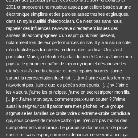
2001 et proposent une musique assez particulière basée sur une
électronique simpliste et des paroles assez trashes et glauques,
dans un style qualifié d’électroclash. Ce n’est pas sans nous
rappeler des influences new-wave directement issues des
années 80 accompagnées d’un esprit punk bien présent,
notamment lors de leur performances en live. Il y a aussi un coté
m’en foutiste pas loin de les rendre cultes, au final. Oui, c’est
particulier. Mais ça défoule et ça fait du bien !
nDans « J’aime mon
pays », le groupe enchaîne de façon cynique et désabusée les
clichés :n« J‘aime la chasse, et mes copains bourrés, j’aime
surtout la représentation du christ. […]n« J’aime que les femmes
n’avortent pas, j’aime que les pédés soient punis. […]n« J’aime
les valeurs, j’aime les principes, j’aime en secret tripoter mon fils.
[…]n« J’aime mon pays, comment peux-tu en douter ? J’aime
aussi le seigneur car il pardonnera mes pêchés. »n
Le groupe
stigmatise les familles de droite voire d’extrême-droite catholique
qui, sous couvert de morale catholique, n’en ont pas moins des
comportements immoraux. Le groupe se donne un air de pince
sans-rire, sans espoir, comme si dénoncer ne servait à rien, ça