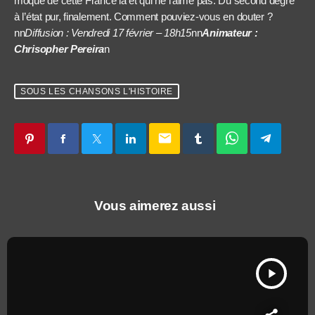
moque de cette France là et qui ne l’aime pas. Du second degré
à l’état pur, finalement. Comment pouviez-vous en douter ?
nn
Diffusion : Vendredi 17 février – 18h15
nn
Animateur :
Chrisopher Pereira
n
SOUS LES CHANSONS L'HISTOIRE
email
Vous aimerez aussi
play_arrow