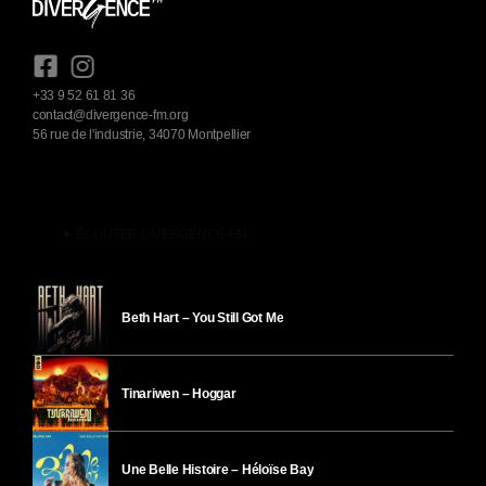
+33 9 52 61 81 36
contact@divergence-fm.org
56 rue de l'industrie, 34070 Montpellier
play_arrow
ÉCOUTER DIVERGENCE-FM
Beth Hart – You Still Got Me
Tinariwen – Hoggar
Une Belle Histoire – Héloïse Bay