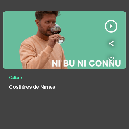
play_arrow
Culture
Costières de Nîmes