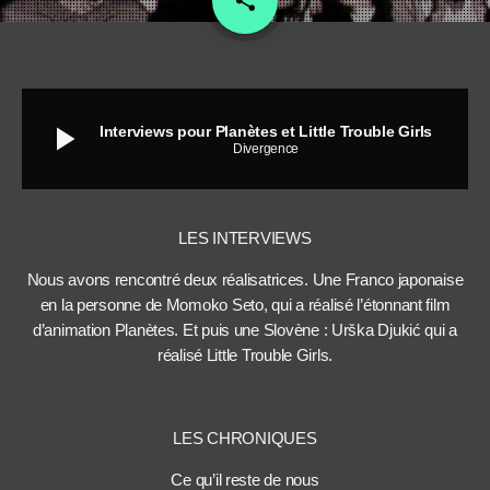
share
play_arrow
Interviews pour Planètes et Little Trouble Girls
Divergence
LES INTERVIEWS
Nous avons rencontré deux réalisatrices. Une Franco japonaise
en la personne de Momoko Seto, qui a réalisé l’étonnant film
d’animation Planètes. Et puis une Slovène : Urška Djukić qui a
réalisé Little Trouble Girls.
LES CHRONIQUES
Ce qu’il reste de nous