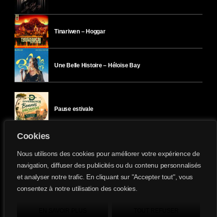
Tinariwen – Hoggar
Une Belle Histoire – Héloïse Bay
Pause estivale
Cookies
Ici l’Ombre – mercredi 29 juillet
Nous utilisons des cookies pour améliorer votre expérience de
navigation, diffuser des publicités ou du contenu personnalisés
et analyser notre trafic. En cliquant sur "Accepter tout", vous
Ici l’Ombre – mardi 28 juillet
consentez à notre utilisation des cookies.
Divergence-FM © 2022 Tous droits réservés.
Confidentialité
&
Mentions Légales
.
EN SAVOIR PLUS
TOUT REFUSER