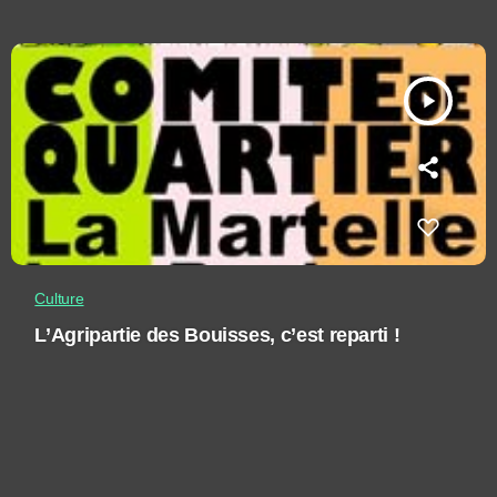
play_arrow
Culture
L’Agripartie des Bouisses, c’est reparti !