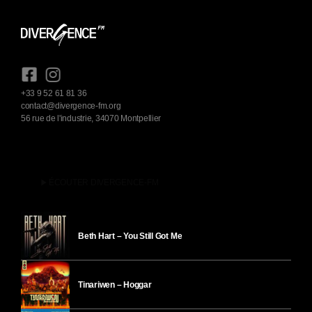
+33 9 52 61 81 36
contact@divergence-fm.org
56 rue de l'industrie, 34070 Montpellier
play_arrow
ÉCOUTER DIVERGENCE-FM
Beth Hart – You Still Got Me
Tinariwen – Hoggar