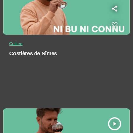
Culture
Costières de Nîmes
play_arrow