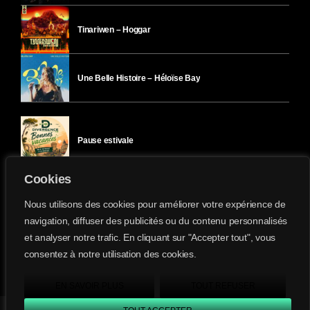
Tinariwen – Hoggar
Une Belle Histoire – Héloïse Bay
Pause estivale
Cookies
Ici l’Ombre – mercredi 29 juillet
Nous utilisons des cookies pour améliorer votre expérience de
navigation, diffuser des publicités ou du contenu personnalisés
et analyser notre trafic. En cliquant sur "Accepter tout", vous
Ici l’Ombre – mardi 28 juillet
consentez à notre utilisation des cookies.
Divergence-FM © 2022 Tous droits réservés.
Confidentialité
&
Mentions Légales
.
EN SAVOIR PLUS
TOUT REFUSER