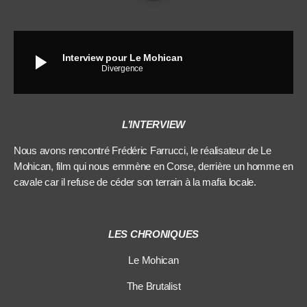
play_arrow
Interview pour Le Mohican
Divergence
L’INTERVIEW
Nous avons rencontré Frédéric Farrucci, le réalisateur de Le
Mohican, film qui nous emmène en Corse, derrière un homme en
cavale car il refuse de céder son terrain à la mafia locale.
LES CHRONIQUES
Le Mohican
The Brutalist