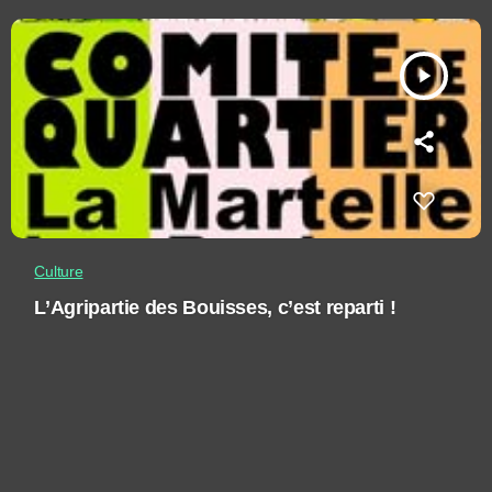
play_arrow
Culture
L’Agripartie des Bouisses, c’est reparti !