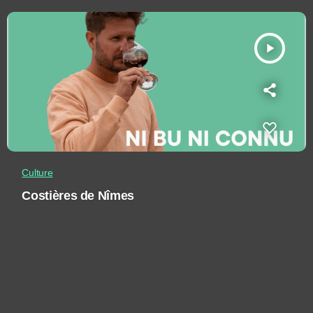
play_arrow
Culture
Costières de Nîmes