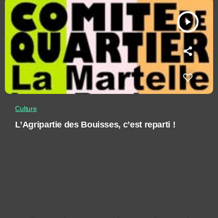
play_arrow
Culture
L’Agripartie des Bouisses, c’est reparti !