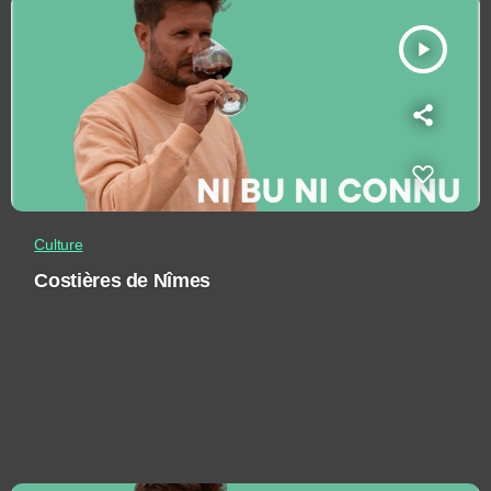
play_arrow
Culture
Costières de Nîmes