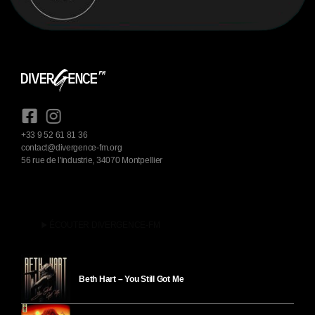
+33 9 52 61 81 36
contact@divergence-fm.org
56 rue de l'industrie, 34070 Montpellier
play_arrow
ÉCOUTER DIVERGENCE-FM
Beth Hart – You Still Got Me