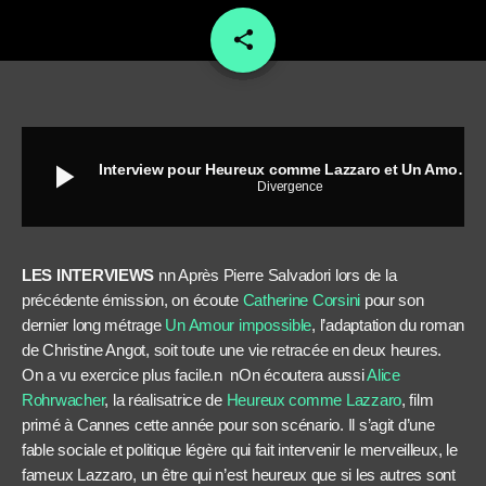
share
email
play_arrow
Interview pour Heureux comme Lazzaro et Un Amour impossible
Divergence
LES INTERVIEWS
nn Après Pierre Salvadori lors de la
précédente émission, on écoute
Catherine Corsini
pour son
dernier long métrage
Un Amour impossible
, l’adaptation du roman
de Christine Angot, soit toute une vie retracée en deux heures.
On a vu exercice plus facile.n nOn écoutera aussi
Alice
Rohrwacher
, la réalisatrice de
Heureux comme Lazzaro
, film
primé à Cannes cette année pour son scénario. Il s’agit d’une
fable sociale et politique légère qui fait intervenir le merveilleux, le
fameux Lazzaro, un être qui n’est heureux que si les autres sont