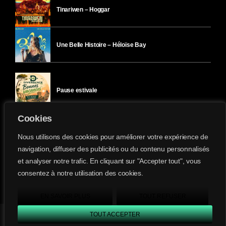
Tinariwen – Hoggar
Une Belle Histoire – Héloïse Bay
Pause estivale
Cookies
Ici l’Ombre – mercredi 29 juillet
Nous utilisons des cookies pour améliorer votre expérience de
navigation, diffuser des publicités ou du contenu personnalisés
et analyser notre trafic. En cliquant sur "Accepter tout", vous
Ici l’Ombre – mardi 28 juillet
consentez à notre utilisation des cookies.
Divergence-FM © 2022 Tous droits réservés.
Confidentialité
&
Mentions Légales
.
EN SAVOIR PLUS
TOUT REFUSER
TOUT ACCEPTER
Divergence FM
play_arrow
keyboard_arrow_right