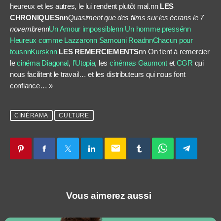
heureux et les autres, le lui rendent plutôt mal.nn
LES
CHRONIQUESnn
Quasiment que des films sur les écrans le 7
novembre
nn
Un Amour impossiblenn
Un homme pressénn
Heureux comme Lazzaronn
Samouni Roadnn
Chacun pour
tousnn
Kursk
nn
LES REMERCIEMENTS
nn On tient à remercier
le
cinéma Diagonal
,
l’Utopia
, les
cinémas Gaumont
et
CGR
qui
nous facilitent le travail… et les distributeurs qui nous font
confiance… »
CINÉRAMA
CULTURE
email
Vous aimerez aussi