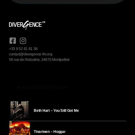
+33 9 52 61 81 36
contact@divergence-fm.org
56 rue de l'industrie, 34070 Montpellier
play_arrow
ÉCOUTER DIVERGENCE-FM
Beth Hart – You Still Got Me
Tinariwen – Hoggar