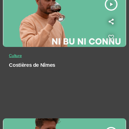
play_arrow
Culture
Costières de Nîmes