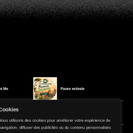
Got Me
Pause estivale
Cookies
Ici l’Ombre – mercredi 29 juillet
Nous utilisons des cookies pour améliorer votre expérience de
navigation, diffuser des publicités ou du contenu personnalisés
share
email