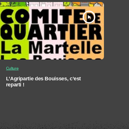
play_arrow
Culture
L’Agripartie des Bouisses, c’est
reparti !