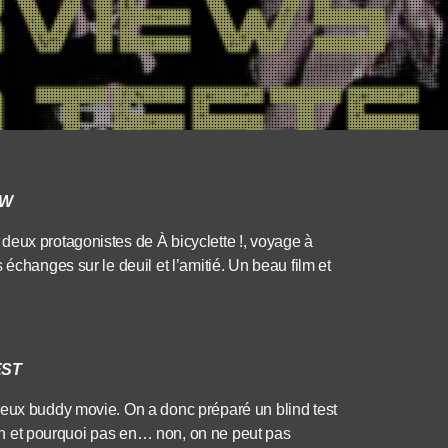
EW
deux protagonistes de À bicyclette !, voyage à
échanges sur le deuil et l’amitié. Un beau film et
EST
deux buddy movie. On a donc préparé un blind test
rain et pourquoi pas en… non, on ne peut pas