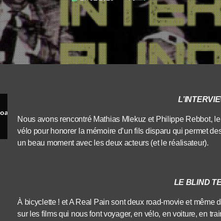
L’INTERVI
Interview pour A bicyclette et blind test « Road movie »
Nous avons rencontré Mathias Mlekuz et Philippe Rebbot, le 
vélo pour honorer la mémoire d’un fils disparu qui permet des 
un beau moment avec les deux acteurs (et le réalisateur).
LE BLIND T
À bicyclette ! et A Real Pain sont deux road-movie et même 
sur les films qui nous font voyager, en vélo, en voiture, en t