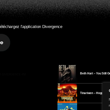
éléchargez l'application Divergence
Beth Hart – You Still 
R DIVERGENCE-FM
Tinariwen – Hoggar