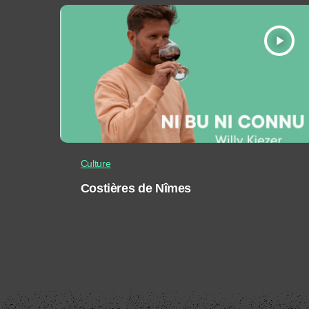
play_arrow
Culture
Costières de Nîmes