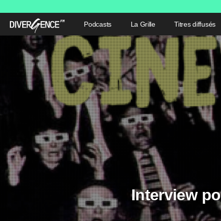
Podcasts
La Grille
Titres diffusés
Interview po