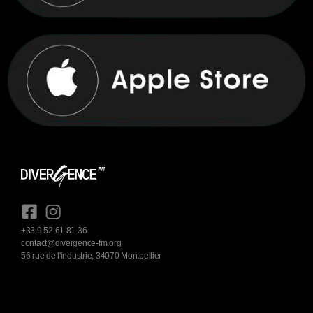
+33 9 52 61 81 36
contact@divergence-fm.org
56 rue de l'industrie, 34070 Montpellier