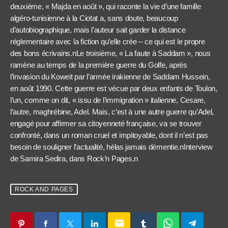
deuxième, « Majda en août », qui raconte la vie d’une famille
algéro-tunisienne à la Ciotat a, sans doute, beaucoup
d’autobiographique, mais l’auteur sait garder la distance
réglementaire avec la fiction qu’elle crée – ce qui est le propre
des bons écrivains.nLe troisième, « La faute à Saddam », nous
ramène au temps de la première guerre du Golfe, après
l’invasion du Koweit par l’armée irakienne de Saddam Hussein,
en août 1990. Cette guerre est vécue par deux enfants de Toulon,
l’un, comme on dit, « issu de l’immigration » italienne, Cesare,
l’autre, maghrébine, Adel. Mais, c’est à une autre guerre qu’Adel,
engagé pour affirmer sa citoyenneté française, va se trouver
confronté, dans un roman cruel et impitoyable, dont il n’est pas
besoin de souligner l’actualité, hélas jamais démentie.nInterview
de Samira Sedira, dans Rock’n Pages.n
ROCK AND PAGES
email