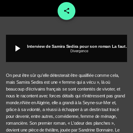
share
email
play_arrow
Interview de Samira Sedira pour son roman La faute à Saddam""
Divergence
On peut être sûr qu’elle détesterait être qualifiée comme cela,
mais Samira Sedira est une « femme qui a vécu », là où
beaucoup d’écrivains français se sont contentés de vivoter, et
nous le racontent avec forces détails qui n’intéressent pas grand
monde.nNée en Algérie, elle a grandi à la Seyne-sur-Mer et,
grâce à sa volonté, a réussi à échapper à un destin tout tracé
pour devenir, entre autres, comédienne, femme de ménage,
romancière. Son premier roman, « L’odeur des planches »,
devient une pièce de théâtre, jouée par Sandrine Bonnaire. Le