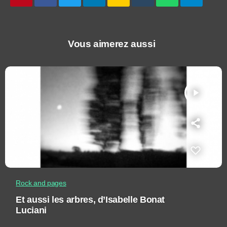
Vous aimerez aussi
play_arrow
Rock and pages
Et aussi les arbres, d’Isabelle Bonat
Luciani