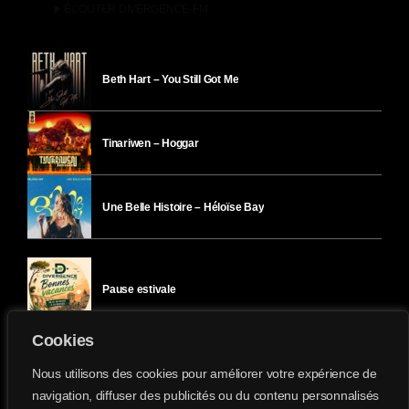
play_arrow
ÉCOUTER DIVERGENCE-FM
Beth Hart – You Still Got Me
Tinariwen – Hoggar
Une Belle Histoire – Héloïse Bay
Pause estivale
Cookies
Ici l’Ombre – mercredi 29 juillet
Nous utilisons des cookies pour améliorer votre expérience de
navigation, diffuser des publicités ou du contenu personnalisés