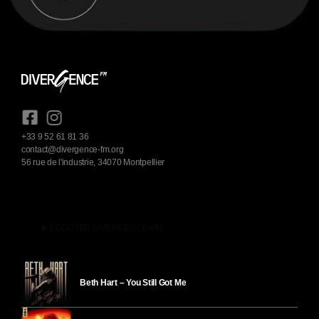
+33 9 52 61 81 36
contact@divergence-fm.org
56 rue de l'industrie, 34070 Montpellier
play_arrow
ÉCOUTER DIVERGENCE-FM
Beth Hart – You Still Got Me