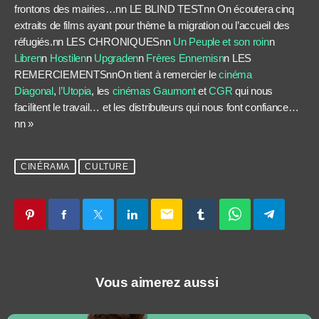
frontons des mairies…nn LE BLIND TESTnn On écoutera cinq
extraits de films ayant pour thème la migration ou l’accueil des
réfugiés.nn LES CHRONIQUESnn
Un Peuple et son roin
n
Libren
n
Hostilen
n
Upgraden
n
Frères Ennemisn
n LES
REMERCIEMENTSnnOn tient à remercier le
cinéma
Diagonal
,
l’Utopia
, les
cinémas Gaumont
et
CGR
qui nous
facilitent le travail… et les distributeurs qui nous font confiance…
nn »
CINÉRAMA
CULTURE
email
Vous aimerez aussi