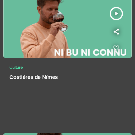
play_arrow
Culture
Costières de Nîmes