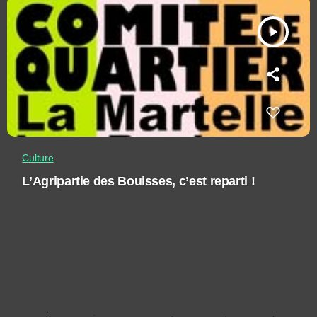
play_arrow
Culture
L’Agripartie des Bouisses, c’est reparti !