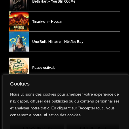
Beth Hart – You Still Got Me
Tinariwen – Hoggar
Une Belle Histoire – Héloïse Bay
Pause estivale
Cookies
Ici l’Ombre – mercredi 29 juillet
Nous utilisons des cookies pour améliorer votre expérience de
navigation, diffuser des publicités ou du contenu personnalisés
et analyser notre trafic. En cliquant sur "Accepter tout", vous
Ici l’Ombre – mardi 28 juillet
consentez à notre utilisation des cookies.
Divergence-FM © 2022 Tous droits réservés.
Confidentialité
&
Mentions Légales
.
EN SAVOIR PLUS
TOUT REFUSER