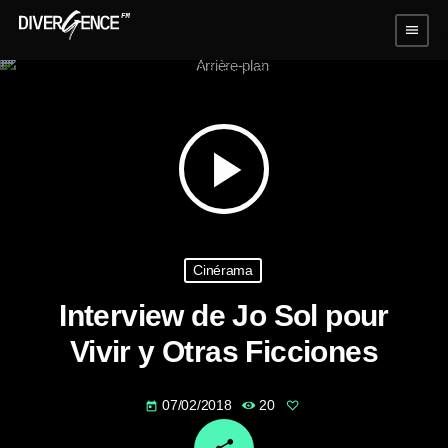
menu
play_arrow
Cinérama
Interview de Jo Sol pour
Vivir y Otras Ficciones
07/02/2018
20
today
email