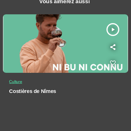
Vous aimerez aussi
play_arrow
Culture
Costières de Nîmes