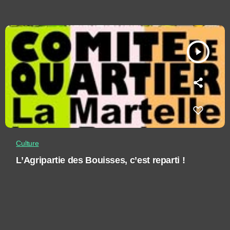
play_arrow
Culture
L’Agripartie des Bouisses, c’est reparti !