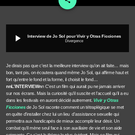
share
play_arrow
Interview de Jo Sol pour Vivir y Otras Ficciones
Divergence
Je dirais pas que c’est la meilleure interview qu’on ait faite… mais
bon, tant pis, on écoutera quand même Jo Sol, qui affirme haut et
fort qu’entre le fond et la forme, il choisit le fond…
nnL’INTERVIEWn
n C’est un film qui aurait pu ne jamais arriver
sur nos écrans. Mais la curiosité qu’il suscite et l’accueil qu’il a eu
dans les festivals en auront décidé autrement.
Vivir y Otras
Ficciones
de Jo Sol raconte comment un tétraplégique se met
en quête d’installer chez lui un lieu d’assistance sexuelle qui
permettra aux handicapés de mieux accomplir leur désir. Un
combat qu’il mène seul face à son auxiliaire de vie et son aide
soignante. Ca c’est le thème le plus évident. Mais ce film qui