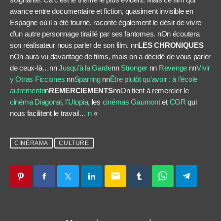
avance entre documentaire et fiction, quasiment invisible en
Espagne où il a été tourné, raconte également le désir de vivre
d’un autre personnage tiraillé par ses fantomes. nOn écoutera
son réalisateur nous parler de son film. nn
LES CHRONIQUES
nOn aura vu davantage de films, mais on a décidé de vous parler
de ceux-là…nn
Jusqu’à la Garde
nn
Stronger
nn
Revenge
nn
Vivir
y Otras Ficciones
nn
Sparring
nn
Être plutôt qu’avoir : à l’école
autrementn
n
REMERCIEMENTS
nnOn tient à remercier le
cinéma Diagonal
,
l’Utopia
, les
cinémas Gaumont
et
CGR
qui
nous facilitent le travail…
n
«
CINÉRAMA
CULTURE
email