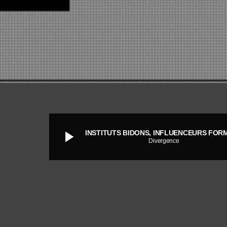
play_arrow
Divergence