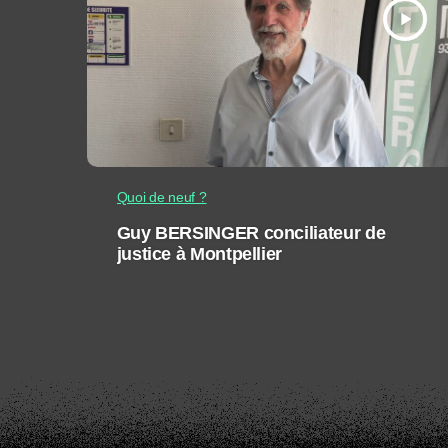
play_arrow
Quoi de neuf ?
Guy BERSINGER conciliateur de
justice à Montpellier