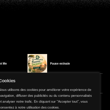
Got Me
Pause estivale
Cookies
Ici l’Ombre – mercredi 29 juillet
Nous utilisons des cookies pour améliorer votre expérience de
navigation, diffuser des publicités ou du contenu personnalisés
share
email
et analyser notre trafic. En cliquant sur "Accepter tout", vous
éloïse Bay
Ici l’Ombre – mardi 28 juillet
consentez à notre utilisation des cookies.