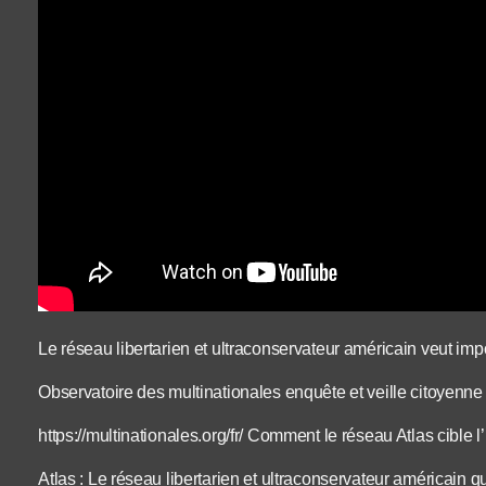
Le réseau libertarien et ultraconservateur américain veut im
Observatoire des multinationales enquête et veille citoyenn
https://multinationales.org/fr/ Comment le réseau Atlas cible 
Atlas : Le réseau libertarien et ultraconservateur américain 