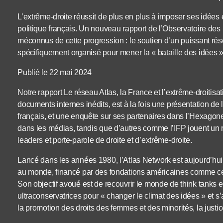
L’extrême-droite réussit de plus en plus à imposer ses idée
politique français. Un nouveau rapport de l’Observatoire des 
méconnus de cette progression : le soutien d’un puissant rés
spécifiquement organisé pour mener la « bataille des idées » 
Publié le 22 mai 2024
Notre rapport Le réseau Atlas, la France et l’extrême-droitisat
documents internes inédits, est à la fois une présentation de
français, et une enquête sur ses partenaires dans l’Hexagone
dans les médias, tandis que d’autres comme l’IFP jouent un r
leaders et porte-parole de droite et d’extrême-droite.
Lancé dans les années 1980, l’Atlas Network est aujourd’hui 
au monde, financé par des fondations américaines comme cell
Son objectif avoué est de recouvrir le monde de think tanks e
ultraconservatrices pour « changer le climat des idées » et s
la promotion des droits des femmes et des minorités, la justi