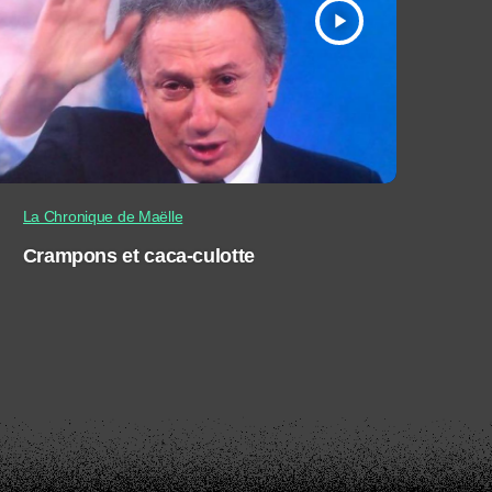
play_arrow
La Chronique de Maëlle
Crampons et caca-culotte