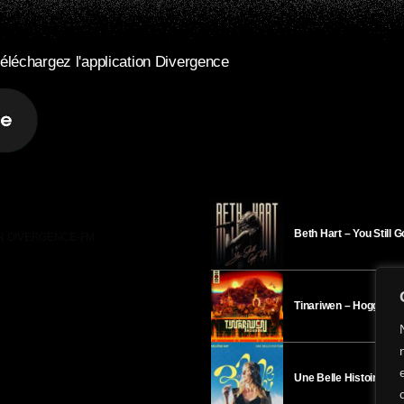
éléchargez l'application Divergence
Beth Hart – You Still 
R DIVERGENCE-FM
Tinariwen – Hoggar
Une Belle Histoire – H