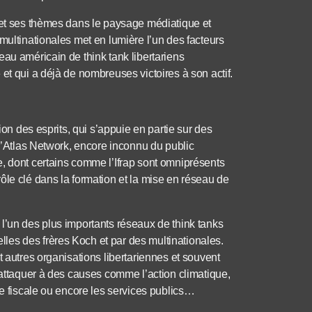
s et ses thèmes dans le paysage médiatique et
multinationales met en lumière l’un des facteurs
eau américain de think tank libertariens
et qui a déjà de nombreuses victoires à son actif.
ion des esprits, qui s’appuie en partie sur des
 l’Atlas Network, encore inconnu du public
, dont certains comme l’Ifrap sont omniprésents
ôle clé dans la formation et la mise en réseau de
l’un des plus importants réseaux de think tanks
es des frères Koch et par des multinationales.
t autres organisations libertariennes et souvent
’attaquer à des causes comme l’action climatique,
ce fiscale ou encore les services publics…