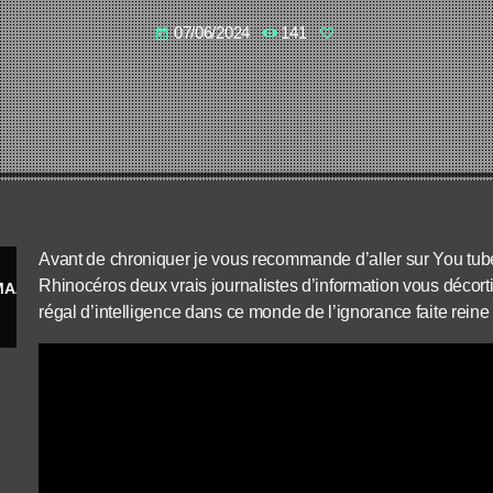
07/06/2024
141
today
Avant de chroniquer je vous recommande d’aller sur You tube
Rhinocéros deux vrais journalistes d’information vous décorti
INSTITUTS BIDONS, INFLUENCEURS FORMATÉS : DERRIÈRE L'EXTRÊME DROITE, LE RÉSEAU ATLAS
régal d’intelligence dans ce monde de l’ignorance faite reine 