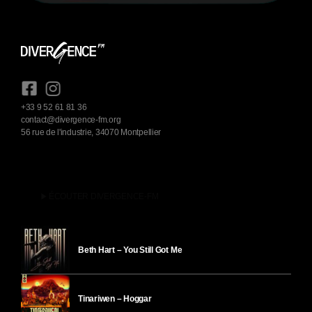
+33 9 52 61 81 36
contact@divergence-fm.org
56 rue de l'industrie, 34070 Montpellier
play_arrow
ÉCOUTER DIVERGENCE-FM
Beth Hart – You Still Got Me
Tinariwen – Hoggar