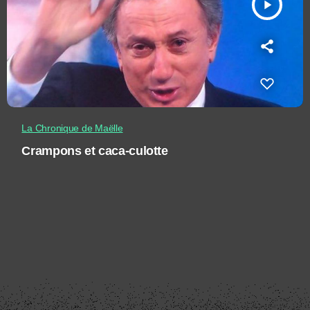
play_arrow
La Chronique de Maëlle
Crampons et caca-culotte