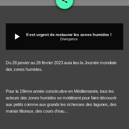
share
play_arrow
Il est urgent de restaurer les zones humides !
Divergence
Du 28 janvier au 28 février 2023 aura lieu la Journée mondiale
des zones humides.
Pour la 19ème année consécutive en Méditerranée, tous les
acteurs des zones humides se mobilisent pour faire découvrir
aux petits comme aux grands les richesses des lagunes, des
marais littoraux, des cours d’eau…