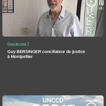
play_arrow
Quoi de neuf ?
Guy BERSINGER conciliateur de justice
à Montpellier