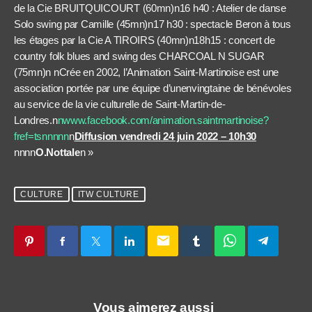
de la Cie BRUITQUICOURT (60mn)n16 h40 : Atelier de danse
Solo swing par Camille (45mn)n17 h30 : spectacle Beron à tous
les étages par la Cie A TIROIRS (40mn)n18h15 : concert de
country folk blues and swing des CHARCOAL N SUGAR
(75mn)n nCrée en 2002, l’Animation Saint-Martinoise est une
association portée par une équipe d’unenvingtaine de bénévoles
au service de la vie culturelle de Saint-Martin-de-
Londres.n
nwww.facebook.com/animation.saintmartinoise?
fref=tsnnnnn
n
Diffusion vendredi 24 juin 2022 – 10h30
nnnn
O.Nottale
n »
CULTURE
ITW CULTURE
email
Vous aimerez aussi