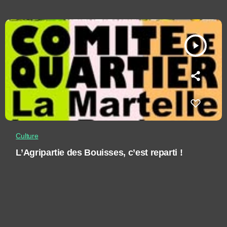
play_arrow
Culture
L’Agripartie des Bouisses, c’est reparti !