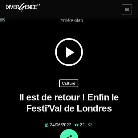
menu
play_arrow
Culture
Il est de retour ! Enfin le
Festi’Val de Londres
24/06/2022
22
today
email