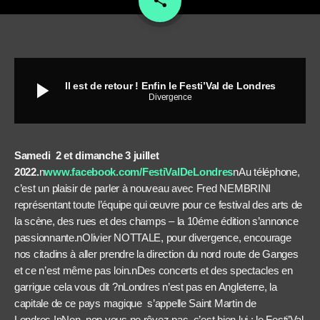
share
play_arrow
Il est de retour ! Enfin le Festi’Val de Londres
Divergence
Samedi 2 et dimanche 3 juillet
2022.
n
www.facebook.com/FestiValDeLondres
nAu téléphone,
c’est un plaisir de parler à nouveau avec Fred NEMBRINI
représentant toute l’équipe qui œuvre pour ce festival des arts de
la scène, des rues et des champs – la 10éme édition s’annonce
passionnante.nOlivier NOTTALE, pour divergence, encourage
nos citadins à aller prendre la direction du nord route de Ganges
et ce n’est même pas loin.nDes concerts et des spectacles en
garrigue cela vous dit ?nLondres n’est pas en Angleterre, la
capitale de ce pays magique s’appelle Saint Martin de
Londres !nNon, non vous ne rêvez pas, c’est bien lui : le Festi’Val