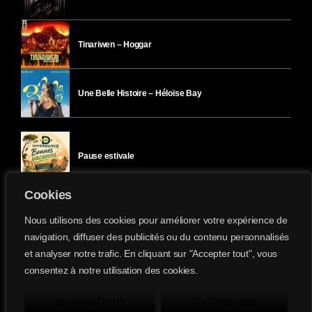
Tinariwen – Hoggar
Une Belle Histoire – Héloïse Bay
Pause estivale
Cookies
Ici l’Ombre – mercredi 29 juillet
Nous utilisons des cookies pour améliorer votre expérience de
navigation, diffuser des publicités ou du contenu personnalisés
et analyser notre trafic. En cliquant sur "Accepter tout", vous
Ici l’Ombre – mardi 28 juillet
consentez à notre utilisation des cookies.
Divergence-FM © 2022 Tous droits réservés.
Confidentialité
&
Mentions Légales
.
EN SAVOIR PLUS
TOUT REFUSER