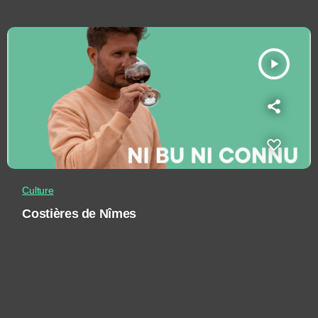
play_arrow
Culture
Costières de Nîmes