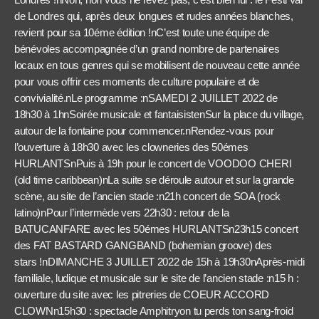
de Londres qui, après deux longues et rudes années blanches,
revient pour sa 10éme édition !nC’est toute une équipe de
bénévoles accompagnée d’un grand nombre de partenaires
locaux en tous genres qui se mobilisent de nouveau cette année
pour vous offrir ces moments de culture populaire et de
convivialité.nLe programme :nSAMEDI 2 JUILLET 2022 de
18h30 à 1hnSoirée musicale et fantaisistenSur la place du village,
autour de la fontaine pour commencer.nRendez-vous pour
l’ouverture à 18h30 avec les clowneries des 50émes
HURLANTSnPuis à 19h pour le concert de VOODOO CHERI
(old time caribbean)nLa suite se déroule autour et sur la grande
scène, au site de l’ancien stade :n21h concert de SOA (rock
latino)nPour l’intermède vers 22h30 : retour de la
BATUCANFARE avec les 50émes HURLANTSn23h15 concert
des FAT BASTARD GANGBAND (bohemian groove) des
stars !nDIMANCHE 3 JUILLET 2022 de 15h à 19h30nAprès-midi
familiale, ludique et musicale sur le site de l’ancien stade :n15 h :
ouverture du site avec les pitreries de COEUR ACCORD
CLOWNn15h30 : spectacle Amphitryon tu perds ton sang-froid