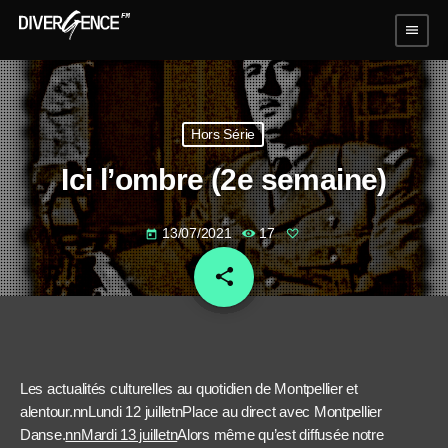
menu
Hors Série
Ici l’ombre (2e semaine)
13/07/2021
17
today
share
email
Les actualités culturelles au quotidien de Montpellier et
alentour.nn
Lundi 12 juillet
nPlace au direct avec Montpellier
Danse.
nnMardi 13 juilletn
Alors même qu’est diffusée notre