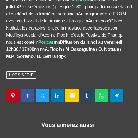
juillet
nGrosse émission ( presque 1h30!) pour parler du week-end
et du début de la troisième semaine.nAu programme le FROM
avec du Jazz et de la musique classique.nAu micro d’Olivier
Nottale, les carabins font de la musique avec l’association
Med’ley.nA celui d’Adeline Floc’h, c’est le Festival de Thau qui
nous est conté.n
Podcast
n
n
Diffusion du lundi au vendredi
12h00 / 17h00
nn
nn
A.Floc’h / M.Ossorguine / O. Nottale /
M.P. Soriano / B. Bertrand
n
«
HORS SÉRIE
email
Vous aimerez aussi