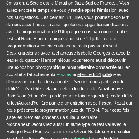
émission, à Sète c’est le Marathon Jazz Sud de France… Vous
aurez encore le temps de vous y rendre après l’émission, avec
nos suggestions. Dés demain, 14 juillet, vous pourrez découvrir
de nouveaux films et là aussi quelques suggestions/indications
avec la programmation de l’Utopia que nous parcourons. nnLe
festival Radio France marquera aussi ce 14 juillet par une
programmation « de circonstance », mais pas seulement…
Deux entretiens : avec la chanteuse Isabelle Georges et avec le
leader du quatuor Hanson.nNous vous ferons aussi découvrir
une exposition photographique montpelièraine consacrée au lien
social et à l’attachement.n
Podcast
nn
Mercredi 14 juillet
nPas
d’émission pour la fête nationale… Serions-nous partis voir le
défilé?…nSI défilé, cela aura été celui du roi de Zanzibar avec
Boris Vian (et on n’est pas là pour se faire engueuler) !
nn
Jeudi 15
juilletn
Aujourd’hui, 1re partie d’un entretien avec Pascal Rozat qui
nous présente la programmation jazz du FROM. Pour cette fois,
juste les premiers concerts (la suite la semaine
prochaine).nDécouvrez aussi un autre type de festival avec le
Refugee Food Festival (au micro d’Olivier Nottale).nSans oublier
les (des) actus culturelles du jour.n
Podcast
nn
vendredi 16