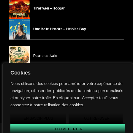
Tinariwen – Hoggar
Une Belle Histoire – Héloïse Bay
Pause estivale
Cookies
Ici l’Ombre – mercredi 29 juillet
Nous utilisons des cookies pour améliorer votre expérience de
navigation, diffuser des publicités ou du contenu personnalisés
et analyser notre trafic. En cliquant sur "Accepter tout", vous
Ici l’Ombre – mardi 28 juillet
consentez à notre utilisation des cookies.
Divergence-FM © 2022 Tous droits réservés.
Confidentialité
&
Mentions Légales
.
EN SAVOIR PLUS
TOUT REFUSER
TOUT ACCEPTER
Divergence FM
play_arrow
keyboard_arrow_right