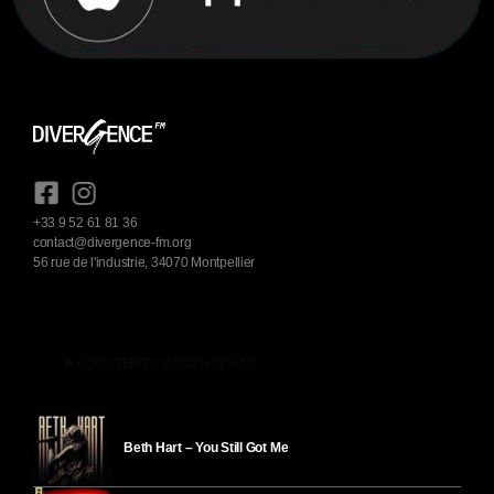
+33 9 52 61 81 36
contact@divergence-fm.org
56 rue de l'industrie, 34070 Montpellier
play_arrow
ÉCOUTER DIVERGENCE-FM
Beth Hart – You Still Got Me