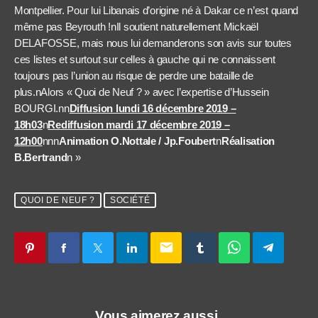
Montpellier. Pour lui Libanais d’origine né à Dakar ce n’est quand
même pas Beyrouth !nIl soutient naturellement Mickaël
DELAFOSSE, mais nous lui demanderons son avis sur toutes
ces listes et surtout sur celles à gauche qui ne connaissent
toujours pas l’union au risque de perdre une bataille de
plus.nAlors « Quoi de Neuf ? » avec l’expertise d’Hussein
BOURGI.nn
Diffusion lundi 16 décembre 2019 –
18h03
n
Rediffusion mardi 17 décembre 2019 –
12h00
nnn
Animation O.Nottale / Jp.Foubert
n
Réalisation
B.Bertrand
n »
QUOI DE NEUF ?
SOCIÉTÉ
email
Vous aimerez aussi