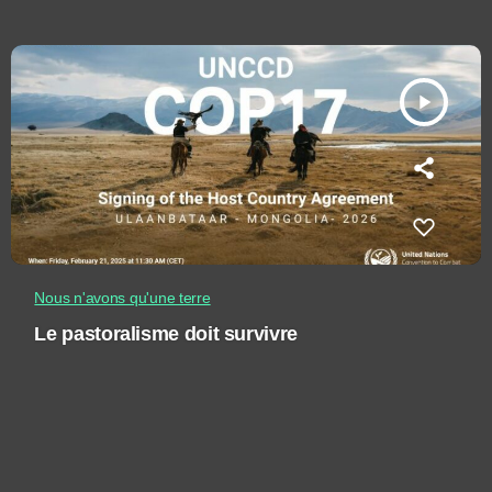
play_arrow
Nous n'avons qu'une terre
Le pastoralisme doit survivre