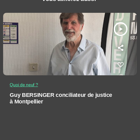
play_arrow
Quoi de neuf ?
Guy BERSINGER conciliateur de justice
à Montpellier