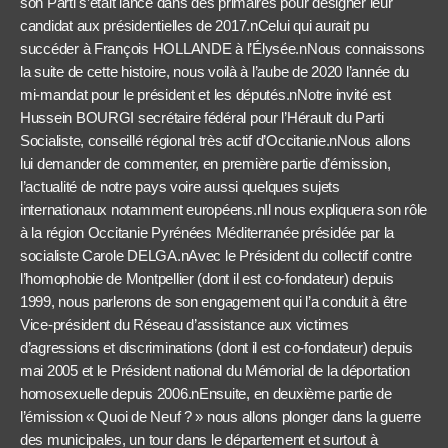
son Parti s’était lancé dans des primaires pour désigner leur
candidat aux présidentielles de 2017.nCelui qui aurait pu
succéder à François HOLLANDE à l’Élysée.nNous connaissons
la suite de cette histoire, nous voilà à l’aube de 2020 l’année du
mi-mandat pour le président et les députés.n
Notre invité est
Hussein BOURGI secrétaire fédéral pour l’Hérault du Parti
Socialiste, conseillé régional très actif d’Occitanie.nNous allons
lui demander de commenter, en première partie d’émission,
l’actualité de notre pays voire aussi quelques sujets
internationaux notamment européens.nIl nous expliquera son rôle
à la région Occitanie Pyrénées Méditerranée présidée par la
socialiste Carole DELGA.nAvec le Président du collectif contre
l’homophobie de Montpellier (dont il est co-fondateur) depuis
1999, nous parlerons de son engagement qui l’a conduit à être
Vice-président du Réseau d’assistance aux victimes
d’agressions et discriminations (dont il est co-fondateur) depuis
mai 2005 et le Président national du Mémorial de la déportation
homosexuelle depuis 2006.nEnsuite, en deuxième partie de
l’émission « Quoi de Neuf ? » nous allons plonger dans la guerre
des municipales, un tour dans le département et surtout à