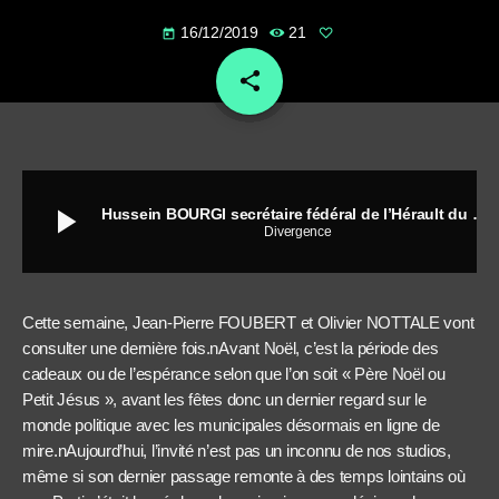
16/12/2019
21
today
share
email
play_arrow
Hussein BOURGI secrétaire fédéral de l’Hérault du Parti Socialiste, conseillé régional d’Occitanie.
Divergence
Cette semaine, Jean-Pierre FOUBERT et Olivier NOTTALE vont
consulter une dernière fois.nAvant Noël, c’est la période des
cadeaux ou de l’espérance selon que l’on soit « Père Noël ou
Petit Jésus », avant les fêtes donc un dernier regard sur le
monde politique avec les municipales désormais en ligne de
mire.nAujourd’hui, l’invité n’est pas un inconnu de nos studios,
même si son dernier passage remonte à des temps lointains où