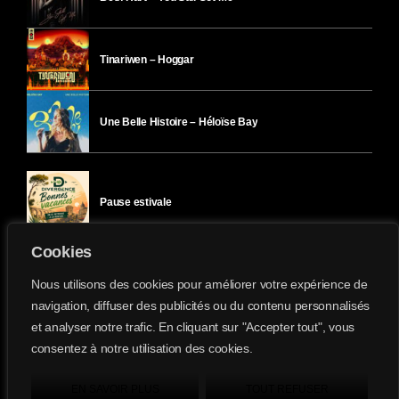
Tinariwen – Hoggar
Une Belle Histoire – Héloïse Bay
Pause estivale
Cookies
Ici l’Ombre – mercredi 29 juillet
Nous utilisons des cookies pour améliorer votre expérience de
navigation, diffuser des publicités ou du contenu personnalisés
et analyser notre trafic. En cliquant sur "Accepter tout", vous
Ici l’Ombre – mardi 28 juillet
consentez à notre utilisation des cookies.
Divergence-FM © 2022 Tous droits réservés.
Confidentialité
&
Mentions Légales
.
EN SAVOIR PLUS
TOUT REFUSER