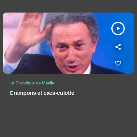
play_arrow
La Chronique de Maëlle
Crampons et caca-culotte