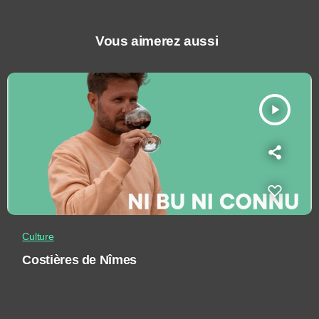
Vous aimerez aussi
play_arrow
Culture
Costières de Nîmes