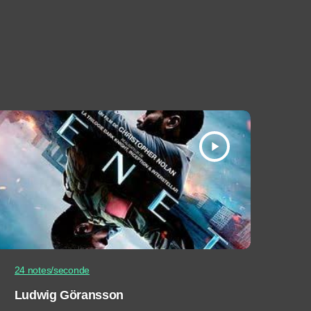
play_arrow
24 notes/seconde
Ludwig Göransson