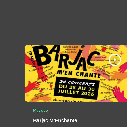
play_arrow
Musique
Barjac M’Enchante