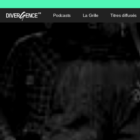
Podcasts
La Grille
Titres diffusés