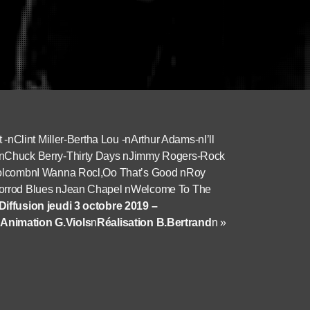
-nClint Miller-Bertha Lou -nArthur Adams-nI’ll
nChuck Berry-Thirty Days nJimmy Rogers-Rock
HolcombnI Wanna Rocl,Oo That’s Good nRoy
orrod Blues nJean Chapel nWelcome To The
iffusion jeudi 3 octobre 2019 –
n
Animation G.Viols
n
Réalisation B.Bertrand
n »