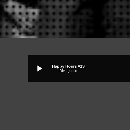
play_arrow
Happy Hours #19
Divergence