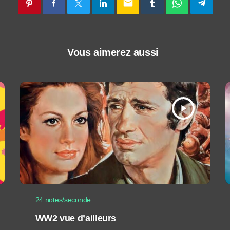
email
Vous aimerez aussi
play_arrow
24 notes/seconde
WW2 vue d’ailleurs