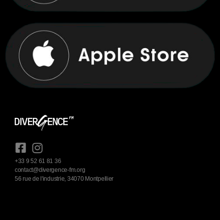
+33 9 52 61 81 36
contact@divergence-fm.org
56 rue de l'industrie, 34070 Montpellier