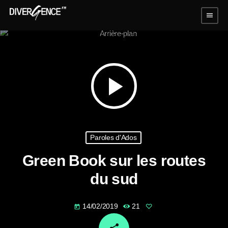
menu
play_arrow
Paroles d'Ados
Green Book sur les routes
du sud
14/02/2019
21
today
email