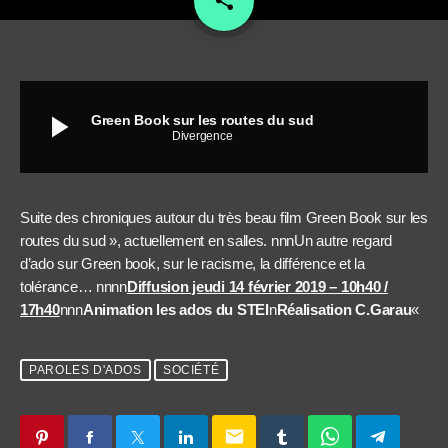
share
play_arrow
Green Book sur les routes du sud
Divergence
Suite des chroniques autour du très beau film Green Book sur les
routes du sud », actuellement en salles. nnnUn autre regard
d’ado sur Green book, sur le racisme, la différence et la
tolérance… nnnn
Diffusion jeudi 14 février 2019 – 10h40 /
17h40
nnn
Animation les ados du STEI
n
Réalisation C.Garau
«
PAROLES D'ADOS
SOCIÉTÉ
email