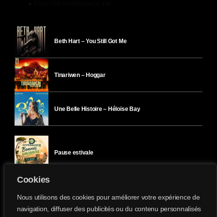
play_arrow
ÉCOUTER DIVERGENCE-FM
Beth Hart – You Still Got Me
Tinariwen – Hoggar
Une Belle Histoire – Héloïse Bay
Pause estivale
Cookies
Ici l’Ombre – mercredi 29 juillet
Nous utilisons des cookies pour améliorer votre expérience de
navigation, diffuser des publicités ou du contenu personnalisés