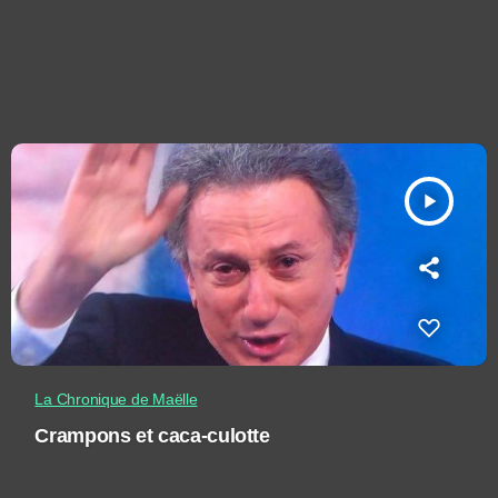
play_arrow
La Chronique de Maëlle
Crampons et caca-culotte