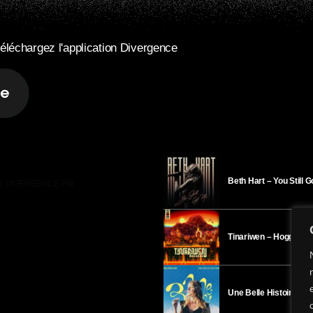
éléchargez l'application Divergence
Beth Hart – You Still 
R DIVERGENCE-FM
Tinariwen – Hoggar
Une Belle Histoire – H