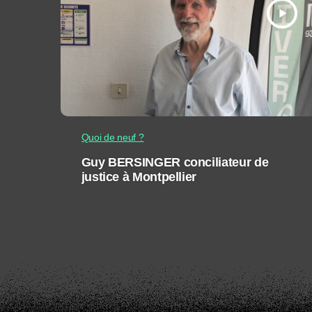
play_arrow
Quoi de neuf ?
Guy BERSINGER conciliateur de
justice à Montpellier