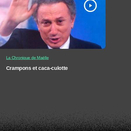
play_arrow
La Chronique de Maëlle
Crampons et caca-culotte