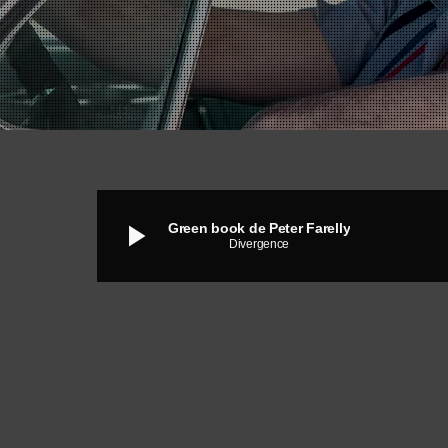
play_arrow
Green book de Peter Farelly
Divergence