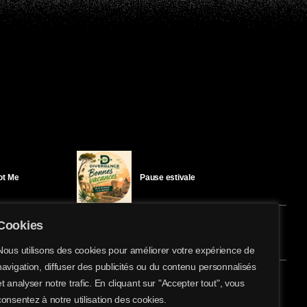
Got Me
Pause estivale
Cookies
Ici l’Ombre – mercredi 29 juillet
Nous utilisons des cookies pour améliorer votre expérience de
navigation, diffuser des publicités ou du contenu personnalisés
share
email
et analyser notre trafic. En cliquant sur "Accepter tout", vous
3
éloïse Bay
Ici l’Ombre – mardi 28 juillet
consentez à notre utilisation des cookies.