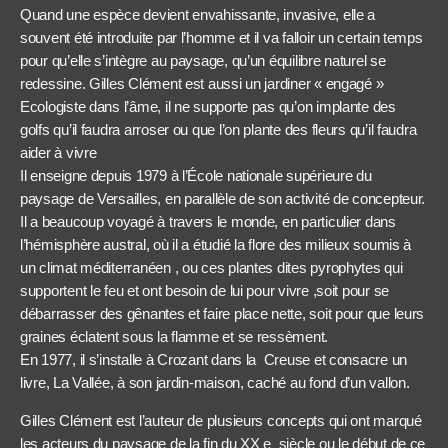
Quand une espèce devient envahissante, invasive, elle a
souvent été introduite par l’homme et il va falloir un certain temps
pour qu’elle s’intègre au paysage, qu’un équilibre naturel se
redessine. Gilles Clément est aussi un jardiner « engagé »
Ecologiste dans l’âme, il ne supporte pas qu’on implante des
golfs qu’il faudra arroser ou que l’on plante des fleurs qu’il faudra
aider à vivre
Il enseigne depuis 1979 à l’École nationale supérieure du
paysage de Versailles, en parallèle de son activité de concepteur.
Il a beaucoup voyagé à travers le monde, en particulier dans
l’hémisphère austral, où il a étudié la flore des milieux soumis à
un climat méditerranéen , ou ces plantes dites pyrophytes qui
supportent le feu et ont besoin de lui pour vivre ,soit pour se
débarrasser des gênantes et faire place nette, soit pour que leurs
graines éclatent sous la flamme et se ressèment.
En 1977, il s’installe à Crozant dans la Creuse et consacre un
livre, La Vallée, à son jardin-maison, caché au fond d’un vallon.
Gilles Clément est l’auteur de plusieurs concepts qui ont marqué
les acteurs du paysage de la fin du XX e siècle ou le début de ce