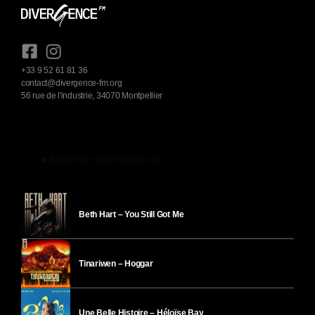
+33 9 52 61 81 36
contact@divergence-fm.org
56 rue de l'industrie, 34070 Montpellier
play_arrow
ÉCOUTER DIVERGENCE-FM
Beth Hart – You Still Got Me
Tinariwen – Hoggar
Une Belle Histoire – Héloïse Bay