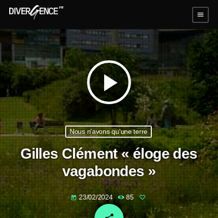
menu
play_arrow
Nous n'avons qu'une terre
Gilles Clément « éloge des
vagabondes »
23/02/2024
85
today
email