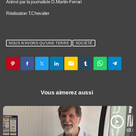
Animé par la journaliste D.Martin-Ferrari
Réalisation T.Chevalier
NOUS N'AVONS QU'UNE TERRE
SOCIÉTÉ
email
Vous aimerez aussi
play_arrow