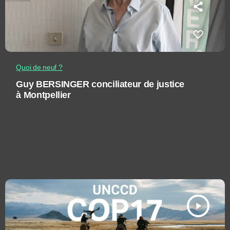
Quoi de neuf ?
Guy BERSINGER conciliateur de justice
à Montpellier
play_arrow