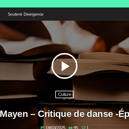
Soutenir Divergence
play_arrow
Culture
Mayen – Critique de danse -É
18/03/2025
95
1
today