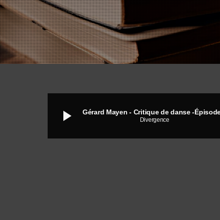
play_arrow
Gérard Mayen - Critique de danse -Épisode
Divergence