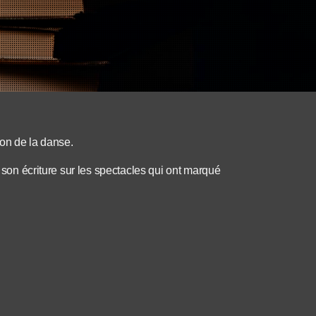
ion de la danse.
à son écriture sur les spectacles qui ont marqué