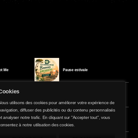
Got Me
Pause estivale
Cookies
Ici l’Ombre – mercredi 29 juillet
Nous utilisons des cookies pour améliorer votre expérience de
navigation, diffuser des publicités ou du contenu personnalisés
share
email
et analyser notre trafic. En cliquant sur "Accepter tout", vous
1
éloïse Bay
Ici l’Ombre – mardi 28 juillet
consentez à notre utilisation des cookies.