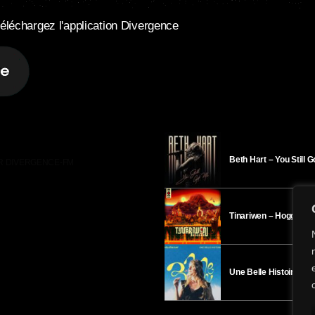
éléchargez l'application Divergence
Beth Hart – You Still 
R DIVERGENCE-FM
Tinariwen – Hoggar
Une Belle Histoire – H