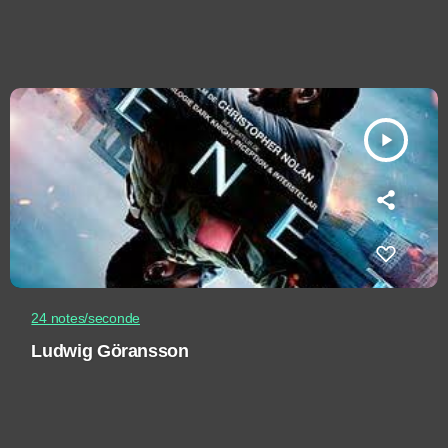
play_arrow
24 notes/seconde
Ludwig Göransson