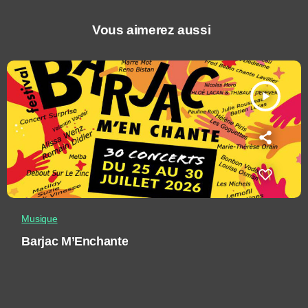
Vous aimerez aussi
play_arrow
Musique
Barjac M’Enchante