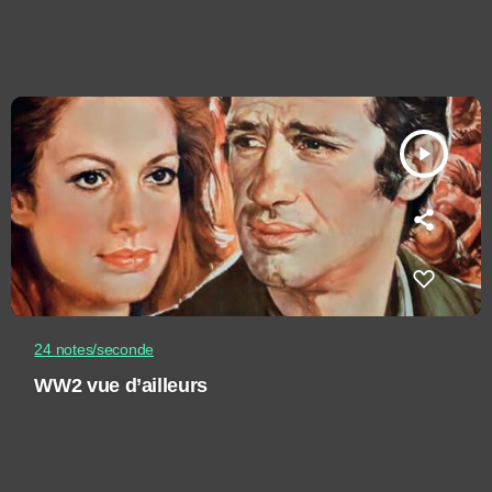
play_arrow
24 notes/seconde
WW2 vue d’ailleurs