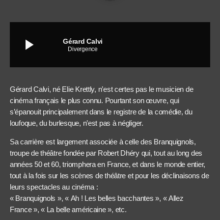
play_arrow
Gérard Calvi
Divergence
Gérard Calvi, né Elie Krettly, n’est certes pas le musicien de
cinéma français le plus connu. Pourtant son œuvre, qui
s’épanouit principalement dans le registre de la comédie, du
loufoque, du burlesque, n’est pas à négliger.
Sa carrière est largement associée à celle des Branquignols,
troupe de théâtre fondée par Robert Dhéry qui, tout au long des
années 50 et 60, triomphera en France, et dans le monde entier,
tout à la fois sur les scènes de théâtre et pour les déclinaisons de
leurs spectacles au cinéma :
« Branquignols », « Ah ! Les belles bacchantes », « Allez
France », « La belle américaine », etc.