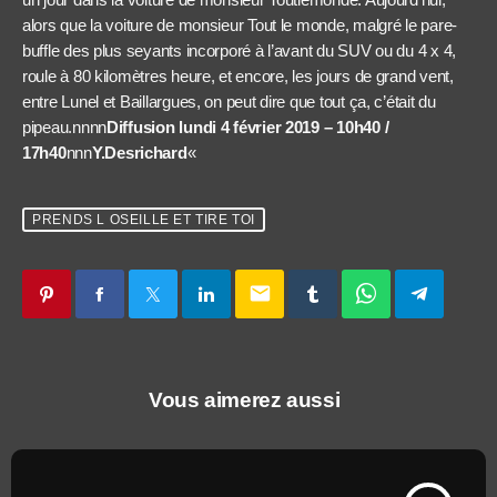
alors que la voiture de monsieur Tout le monde, malgré le pare-
buffle des plus seyants incorporé à l’avant du SUV ou du 4 x 4,
roule à 80 kilomètres heure, et encore, les jours de grand vent,
entre Lunel et Baillargues, on peut dire que tout ça, c’était du
pipeau.nnnn
Diffusion lundi 4 février 2019 – 10h40 /
17h40
nnn
Y.Desrichard
«
PRENDS L OSEILLE ET TIRE TOI
email
Vous aimerez aussi