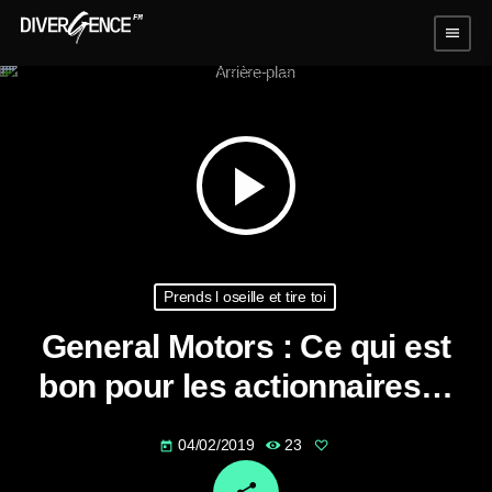
menu
play_arrow
Prends l oseille et tire toi
General Motors : Ce qui est
bon pour les actionnaires…
04/02/2019
23
today
email