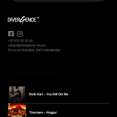
+33 9 52 61 81 36
contact@divergence-fm.org
56 rue de l'industrie, 34070 Montpellier
play_arrow
ÉCOUTER DIVERGENCE-FM
Beth Hart – You Still Got Me
Tinariwen – Hoggar