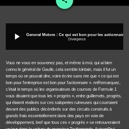
share
play_arrow
General Motors : Ce qui est bon pour les actionnaires…
Divergence
Vous ne vous en souvenez pas, et même à moi, qui ai bien
connu le général de Gaulle, cela semble lointain, mais il fut un
temps où on pouvait dire, voire écrire sans rire que « ce qui est
bon pour l’entreprise est bon pour l’actionnaire ». nnRemarquez,
c’était le temps où les organisateurs de courses de Formule 1
vous disaient que tous les « progrès », entre guillemets, progrès,
qui étaient réalisés sur ces saloperies ruineuses qui courraient
devant des publics décérébrés sur des circuits construits à
grands frais essentiellement dans des pays en voie de
développement, bref que tous ces « progrès » se retrouveraient
un jour dans la voiture de monsieur Toutlemonde. Aujourd’hui,