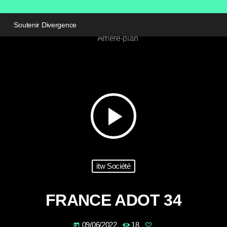
Soutenir Divergence
play_arrow
itw Société
FRANCE ADOT 34
09/06/2022
18
today