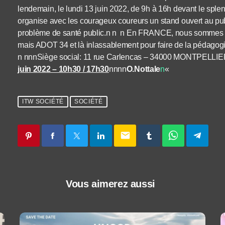
lendemain, le lundi 13 juin 2022, de 9h à 16h devant le sple
organise avec les courageux coureurs un stand ouvert au publ
problème de santé public.n n n En FRANCE, nous sommes en 
mais ADOT 34 et là inlassablement pour faire de la pédagogi
n nnnSiège social: 11 rue Carlencas – 34000 MONTPELLI
juin 2022 – 10h30 / 17h30
nnnn
O.Nottale
n
«
ITW SOCIÉTÉ
SOCIÉTÉ
email
Vous aimerez aussi