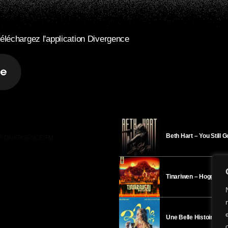
éléchargez l'application Divergence
Beth Hart – You Still 
R DIVERGENCE-FM
Tinariwen – Hoggar
Une Belle Histoire – H