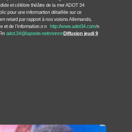
ndide et célèbre théâtre de la mer ADOT 34
ic pour une informartion détaillée sur ce
retard par rapport à nos voisins Allemands,
e et de l’information.n n
http://www.adot34.com/
n
ERn
adot.34@laposte.netnnnnnn
Diffusion jeudi 9