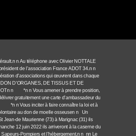
’Hérault.n n Au téléphone avec Olivier NOTTALE
sident de l’association France ADOT 34.n n
ation d’associations qui œuvrent dans chaque
SE DU DON D’ORGANES, DE TISSUS ET DE
 n *n n Vous amener à prendre position,
livrer gratuitement une carte d’ambassadeur du
*n n Vous inciter à faire connaître la loi et à
lontaire au don de moelle osseusen n Un
t Jean-de Maurienne (73) à Marignac (31) ils
anche 12 juin 2022 ils arriveront à la caserne du
es Sapeurs-Pompiers et l’hébergement.n n nn Le