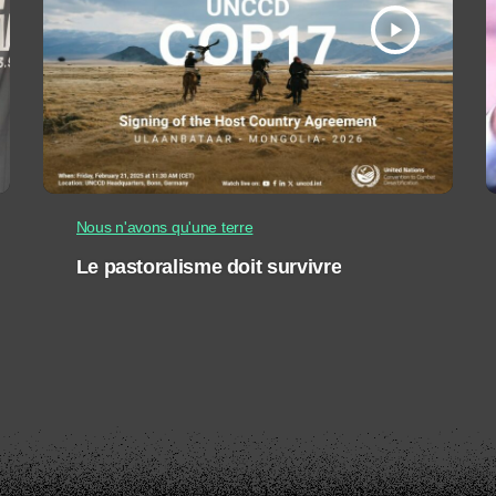
play_arrow
Nous n'avons qu'une terre
Le pastoralisme doit survivre