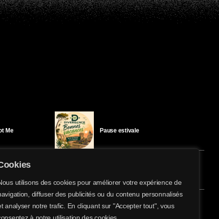
Got Me
Pause estivale
Cookies
Ici l’Ombre – mercredi 29 juillet
Nous utilisons des cookies pour améliorer votre expérience de
navigation, diffuser des publicités ou du contenu personnalisés
share
email
et analyser notre trafic. En cliquant sur "Accepter tout", vous
éloïse Bay
Ici l’Ombre – mardi 28 juillet
consentez à notre utilisation des cookies.