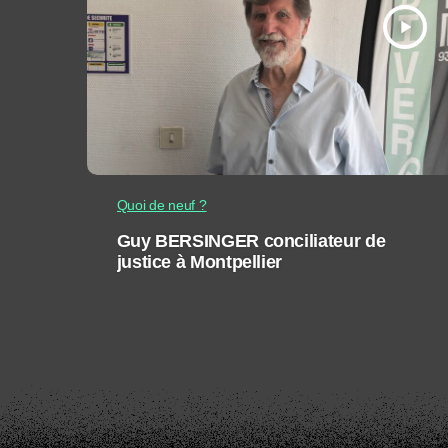
play_arrow
Quoi de neuf ?
Guy BERSINGER conciliateur de
justice à Montpellier