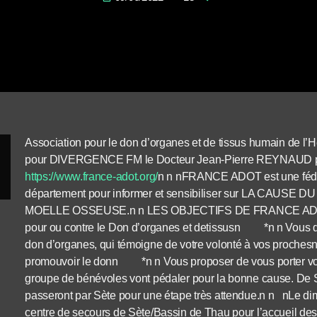
Association pour le don d’organes et de tissus humain de l
pour DIVERGENCE FM le Docteur Jean-Pierre REYNAUD pré
https://www.france-adot.org/
n n nFRANCE ADOT est une fédér
département pour informer et sensibiliser sur LA CAU
MOELLE OSSEUSE.n n LES OBJECTIFS DE FRANCE ADOTn
pour ou contre le Don d’organes et detissusn *n n Vous dé
don d’organes, qui témoigne de votre volonté à vos prochesn 
promouvoir le donn *n n Vous proposer de vous porter vo
groupe de bénévoles vont pédaler pour la bonne cause. De S
passeront par Sète pour une étape très attendue.n n nLe dim
centre de secours de Sète/Bassin de Thau pour l’accueil d