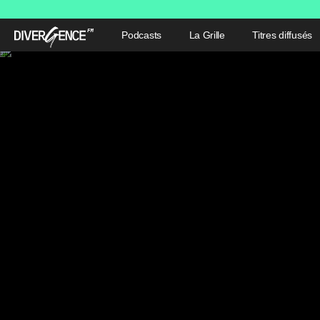
Podcasts
La Grille
Titres diffusés