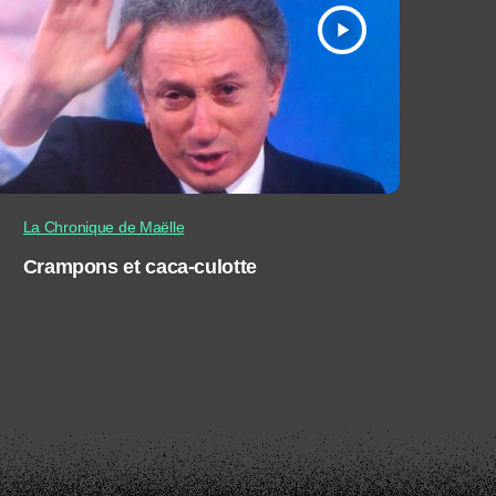
play_arrow
La Chronique de Maëlle
Crampons et caca-culotte