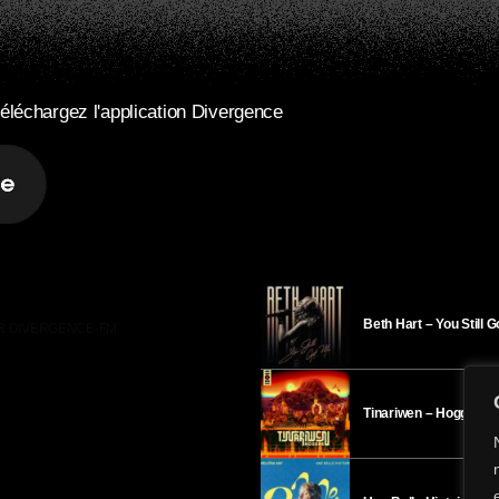
éléchargez l'application Divergence
Beth Hart – You Still 
R DIVERGENCE-FM
Tinariwen – Hoggar