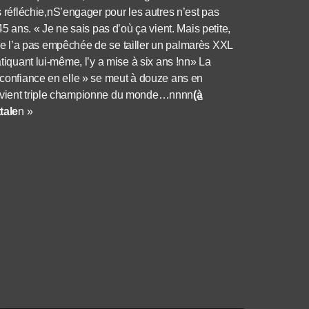
éfléchie,nS’engager pour les autres n’est pas
ans. « Je ne sais pas d’où ça vient. Mais petite,
la ne l’a pas empêchée de se tailler un palmarès XXL
atiquant lui-même, l’y a mise à six ans !nn» La
e confiance en elle » se meut à douze ans en
 devient triple championne du monde…nnnn
(à
tale
n »