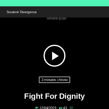
Soutenir Divergence
play_arrow
3 minutes chrono
Fight For Dignity
12/04/2019
43
today