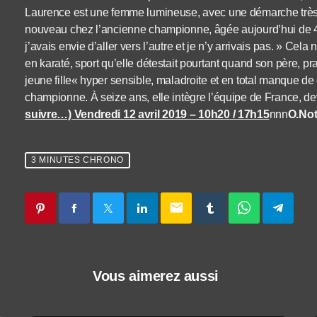
Laurence est une femme lumineuse, avec une démarche très r
nouveau chez l’ancienne championne, âgée aujourd’hui de 45 
j’avais envie d’aller vers l’autre et je n’y arrivais pas. » Ce
en karaté, sport qu’elle détestait pourtant quand son père, pr
jeune fille« hyper sensible, maladroite et en total manque d
championne. À seize ans, elle intègre l’équipe de France,
suivre…) Vendredi 12 avril 2019 – 10h20 / 17h15
nnn
O.Not
3 MINUTES CHRONO
email
Vous aimerez aussi