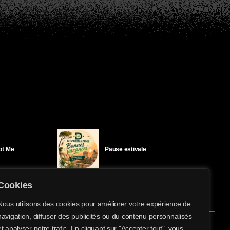
Got Me
Pause estivale
Cookies
Ici l’Ombre – mercredi 29 juillet
Nous utilisons des cookies pour améliorer votre expérience de
navigation, diffuser des publicités ou du contenu personnalisés
share
email
et analyser notre trafic. En cliquant sur "Accepter tout", vous