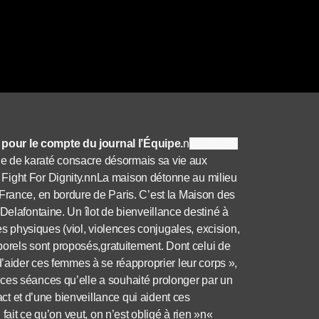
pour le compte du journal l’Équipe.
n
Extraits :
e de karaté consacre désormais sa vie aux
Fight For Dignity.nnLa maison détonne au milieu
France, en bordure de Paris. C’est la Maison des
Delafontaine. Un îlot de bienveillance destiné à
ces physiques (viol, violences conjugales, excision,
rels sont proposés,gratuitement. Dont celui de
d’aider ces femmes à se réapproprier leur corps »,
ces séances qu’elle a souhaité prolonger par un
tact et d’une bienveillance qui aident ces
 fait ce qu’on veut, on n’est obligé à rien »n«