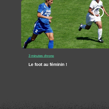
play_arrow
3 minutes chrono
Le foot au féminin !