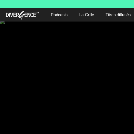
Podcasts
La Grille
Titres diffusés