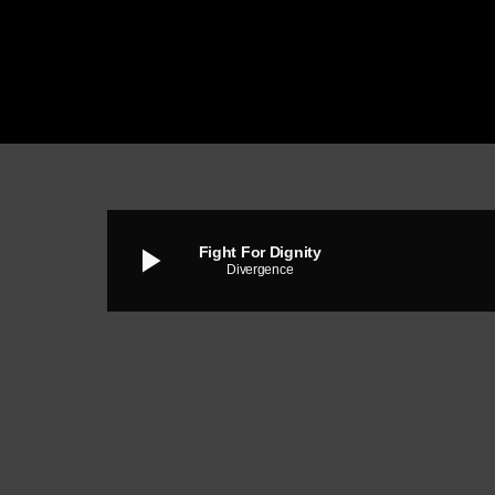
play_arrow
Fight For Dignity
Divergence