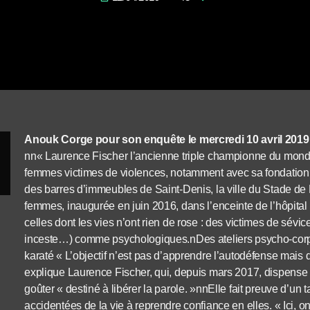
Anouk Corge pour son enquête le mercredi 10 avril 2019 
nn« Laurence Fischer l’ancienne triple championne du mond
femmes victimes de violences, notamment avec sa fondation 
des barres d’immeubles de Saint-Denis, la ville du Stade de 
femmes, inaugurée en juin 2016, dans l’enceinte de l’hôpital 
celles dont les vies n’ont rien de rose : des victimes de sévi
inceste…) comme psychologiques.nDes ateliers psycho-corpo
karaté « L’objectif n’est pas d’apprendre l’autodéfense mais 
explique Laurence Fischer, qui, depuis mars 2017, dispense 
goûter « destiné à libérer la parole. »nnElle fait preuve d’un 
accidentées de la vie à reprendre confiance en elles. « Ici, on