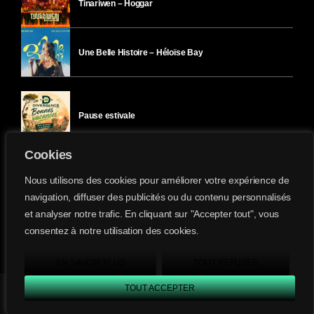
Tinariwen – Hoggar
Une Belle Histoire – Héloïse Bay
Pause estivale
Cookies
Ici l’Ombre – mercredi 29 juillet
Nous utilisons des cookies pour améliorer votre expérience de
navigation, diffuser des publicités ou du contenu personnalisés
et analyser notre trafic. En cliquant sur "Accepter tout", vous
Ici l’Ombre – mardi 28 juillet
consentez à notre utilisation des cookies.
Divergence-FM © 2022 Tous droits réservés.
Confidentialité
&
Mentions Légales
.
EN SAVOIR PLUS
TOUT REFUSER
TOUT ACCEPTER
Divergence FM
play_arrow
keyboard_arrow_right