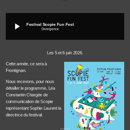
play_arrow
Festival Scopie Fun Fest
Divergence
Les 5 et 6 juin 2026.
Cette année, ce sera à
Frontignan.
Nous recevons, pour nous
détailler le programme, Léa
Constantin Chargée de
communication de Scopie
représentant Sophie Laurent la
directrice du festival.