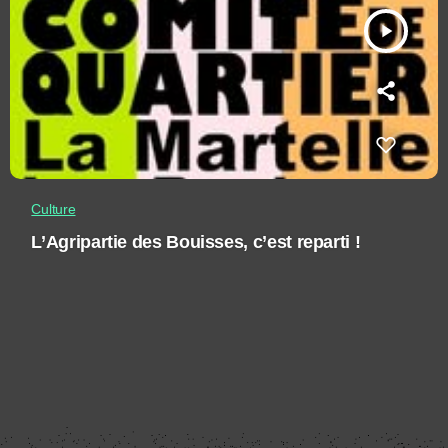
play_arrow
Culture
L’Agripartie des Bouisses, c’est reparti !