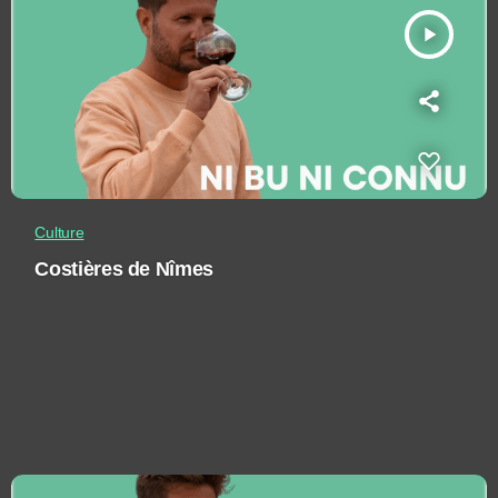
play_arrow
Culture
Costières de Nîmes