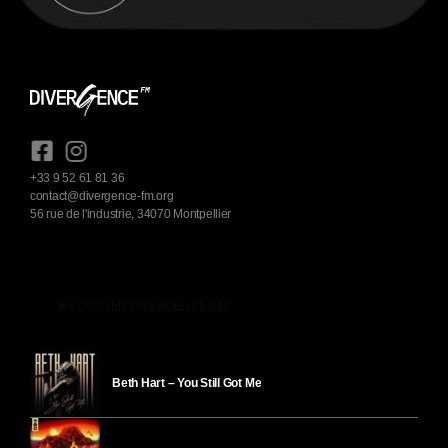
+33 9 52 61 81 36
contact@divergence-fm.org
56 rue de l'industrie, 34070 Montpellier
play_arrow
ÉCOUTER DIVERGENCE-FM
Beth Hart – You Still Got Me