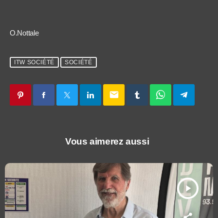
O.Nottale
ITW SOCIÉTÉ
SOCIÉTÉ
email
Vous aimerez aussi
play_arrow