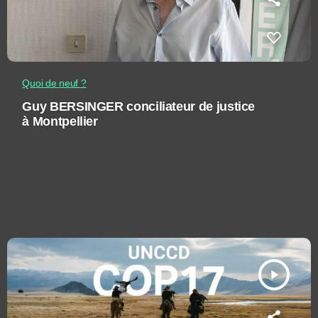
Quoi de neuf ?
Guy BERSINGER conciliateur de justice
à Montpellier
play_arrow