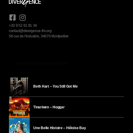
+33 9 52 61 81 36
contact@divergence-fm.org
56 rue de l'industrie, 34070 Montpellier
play_arrow
ÉCOUTER DIVERGENCE-FM
Beth Hart – You Still Got Me
Tinariwen – Hoggar
Une Belle Histoire – Héloïse Bay