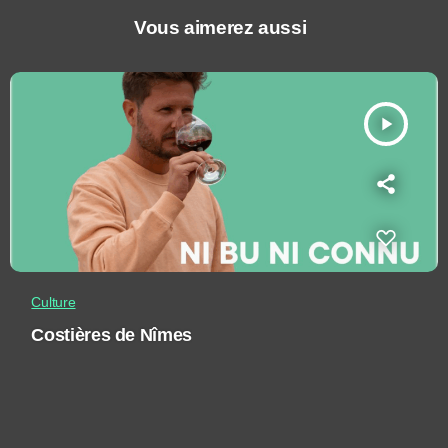
Vous aimerez aussi
play_arrow
Culture
Costières de Nîmes