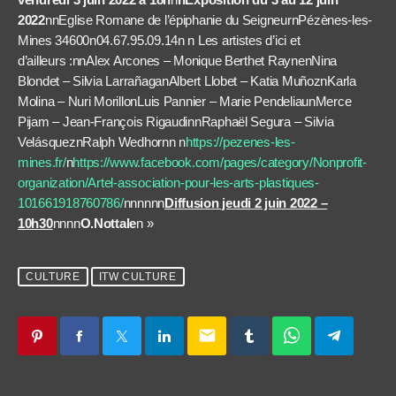
2022
nnEglise Romane de l’épiphanie du SeigneurnPézènes-les-
Mines 34600n04.67.95.09.14n n Les artistes d’ici et
d’ailleurs :nnAlex Arcones – Monique Berthet RaynenNina
Blondet – Silvia LarrañaganAlbert Llobet – Katia MuñoznKarla
Molina – Nuri MorillonLuis Pannier – Marie PendeliaunMerce
Pijam – Jean-François RigaudinnRaphaël Segura – Silvia
VelásqueznRalph Wedhornn n
https://pezenes-les-
mines.fr/
n
https://www.facebook.com/pages/category/Nonprofit-
organization/Artel-association-pour-les-arts-plastiques-
101661918760786/
nnnnnn
Diffusion jeudi 2 juin 2022 –
10h30
nnnn
O.Nottale
n »
CULTURE
ITW CULTURE
email