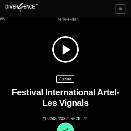
menu
play_arrow
Culture
Festival International Artel-
Les Vignals
02/06/2022
28
today
email