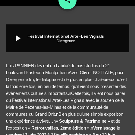
share
play_arrow
Festival International Artel-Les Vignals
Divergence
Luis PANNIER devient un habitué de nos studios du 24
boulevard Pasteur à Montpellier.nAvec Olivier NOTTALE, pour
Divergence fm, le dialogue est de plus en plus chaleureux.nc’est
la troisième fois, en peu de temps, qu’il vient nous présenter des
évènements culturels importants.nCette fois, il vient nous parler
du Festival International Artel-Les Vignals avec le soutien de la
Mairie de Pézènes-les-Mines et de la communauté de
communes du Grand Orb.nBien plus qu’une simple exposition
une expérience à vivre…n
« Sculpture & Patrimoine »
et de
l’exposition
« Retrouvailles, 2ème édition ».
n
Vernissage le
vendredi 3 juin 2022 à 18h
n
nExposition du 3 au 12 juin