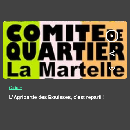
play_arrow
Culture
L’Agripartie des Bouisses, c’est reparti !