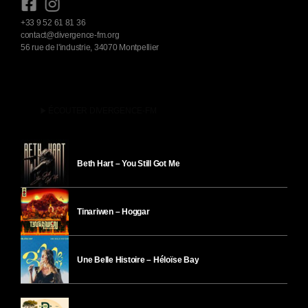
+33 9 52 61 81 36
contact@divergence-fm.org
56 rue de l'industrie, 34070 Montpellier
play_arrow
ÉCOUTER DIVERGENCE-FM
Beth Hart – You Still Got Me
Tinariwen – Hoggar
Une Belle Histoire – Héloïse Bay