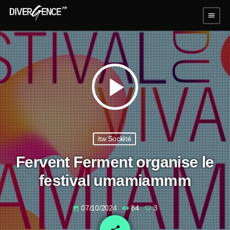
menu
play_arrow
itw Société
Fervent Ferment organise le
festival umamiammm
07/10/2024
84
3
today
email