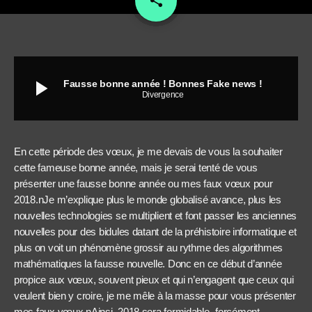
share
play_arrow
Fausse bonne année ! Bonnes Fake news !
Divergence
En cette période des vœux, je me devais de vous la souhaiter
cette fameuse bonne année, mais je serai tenté de vous
présenter une fausse bonne année ou mes faux vœux pour
2018.nJe m’explique plus le monde globalisé avance, plus les
nouvelles technologies se multiplient et font passer les anciennes
nouvelles pour des bidules datant de la préhistoire informatique et
plus on voit un phénomène grossir au rythme des algorithmes
mathématiques la fausse nouvelle. Donc en ce début d’année
propice aux vœux, souvent pieux et qui n’engagent que ceux qui
veulent bien y croire, je me mêle à la masse pour vous présenter
mes faux vœux.nAinsi, 2018 sera formidable -forcément