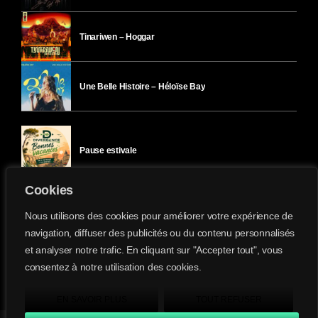
Tinariwen – Hoggar
Une Belle Histoire – Héloïse Bay
Pause estivale
Cookies
Ici l’Ombre – mercredi 29 juillet
Nous utilisons des cookies pour améliorer votre expérience de
navigation, diffuser des publicités ou du contenu personnalisés
et analyser notre trafic. En cliquant sur "Accepter tout", vous
Ici l’Ombre – mardi 28 juillet
consentez à notre utilisation des cookies.
Divergence-FM © 2022 Tous droits réservés.
Confidentialité
&
Mentions Légales
.
EN SAVOIR PLUS
TOUT REFUSER