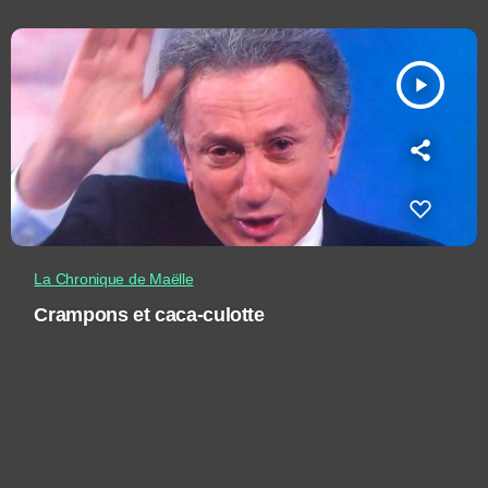
play_arrow
La Chronique de Maëlle
Crampons et caca-culotte