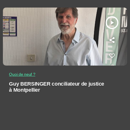
play_arrow
Quoi de neuf ?
Guy BERSINGER conciliateur de justice
à Montpellier