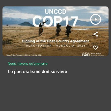
play_arrow
Nous n'avons qu'une terre
Le pastoralisme doit survivre