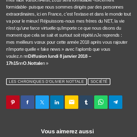
formidable- puisque nous sommes dirigés par des personnes
extraordinaires, ici en France, c’est l’extase et dans le monde tout
va pour le mieux! Réjouissons-nous mes frères du NET, la vie
n’est qu’une farce virtuelle qu’importe ce que nous disons du
moment que cela se sait et surtout soit répété.nJe reprends :
mes meilleurs vœux pour cette année 2018 après vous rajouter
n’importe quelle « fake news » avec l’aplomb que vous
voulez.n nn
Diffusion lundi 8 janvier 2018 –
17h15
nn
O.Nottale
n »
LES CHRONIQUES D'OLIVIER NOTTALE
SOCIÉTÉ
email
Vous aimerez aussi