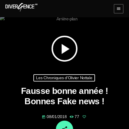
menu
play_arrow
Les Chroniques d'Olivier Nottale
Fausse bonne année !
Bonnes Fake news !
08/01/2018
77
today
email