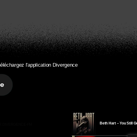
éléchargez l'application Divergence
Beth Hart – You Still 
R DIVERGENCE-FM