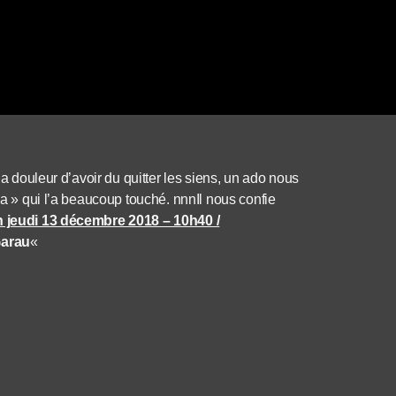
la douleur d’avoir du quitter les siens, un ado nous
ma » qui l’a beaucoup touché. nnnIl nous confie
n jeudi 13 décembre 2018 – 10h40 /
Garau
«