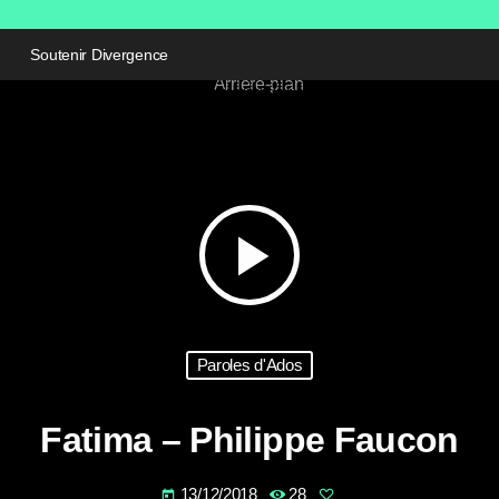
Soutenir Divergence
play_arrow
Paroles d'Ados
Fatima – Philippe Faucon
13/12/2018
28
today