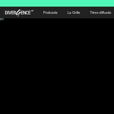
Podcasts
La Grille
Titres diffusés