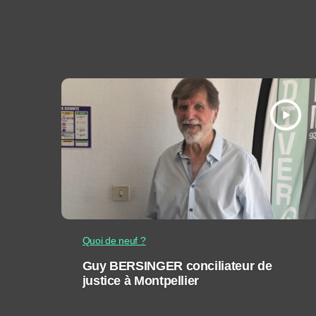
play_arrow
Quoi de neuf ?
Guy BERSINGER conciliateur de
justice à Montpellier