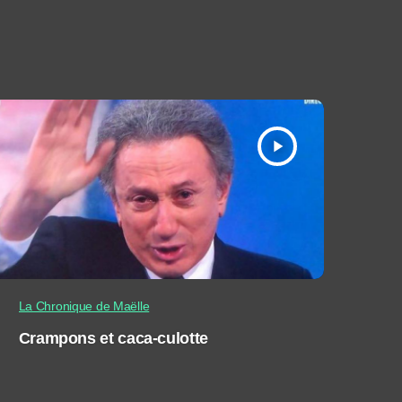
play_arrow
La Chronique de Maëlle
Crampons et caca-culotte