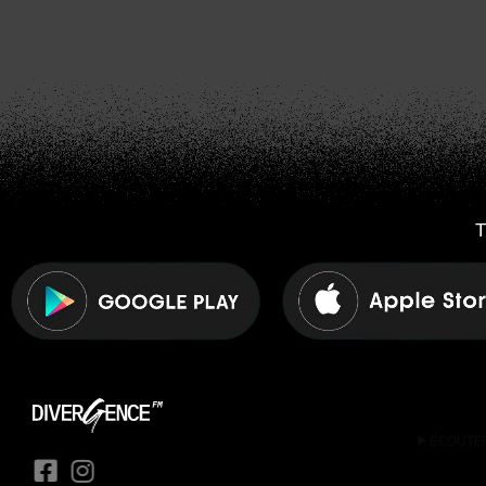
T
play_arrow
ÉCOUTE