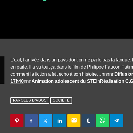
L’exil, l’arrivée dans un pays dont on ne parle pas la langue, 
en parle. Il a vu tout ça dans le film de Philippe Faucon Fati
comment la fiction a fait écho à son histoire…nnnnn
Diffusio
17h40
nnn
Animation adolescent du STEI
n
Réalisation C.
PAROLES D'ADOS
SOCIÉTÉ
email