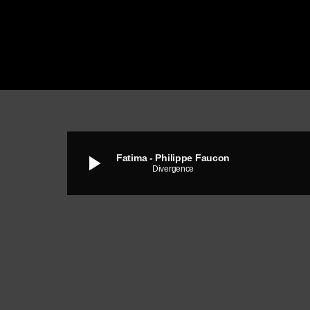
play_arrow
Fatima - Philippe Faucon
Divergence