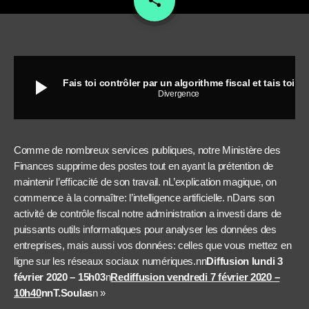
share
play_arrow
Fais toi contrôler par un algorithme fiscal et tais toi
Divergence
Comme de nombreux services publiques, notre Ministère des
Finances supprime des postes tout en ayant la prétention de
maintenir l’efficacité de son travail. nL’explication magique, on
commence à la connaître: l’intelligence artificielle. nDans son
activité de contrôle fiscal notre administration a investi dans de
puissants outils informatiques pour analyser les données des
entreprises, mais aussi vos données: celles que vous mettez en
ligne sur les réseaux sociaux numériques.nn
Diffusion lundi 3
février 2020 – 15h03
n
Rediffusion vendredi 7 février 2020 –
10h40
nn
T.Soulas
n »