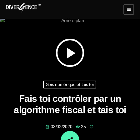
menu
play_arrow
Sois numérique et tais toi
Fais toi contrôler par un
algorithme fiscal et tais toi
03/02/2020
25
today
email