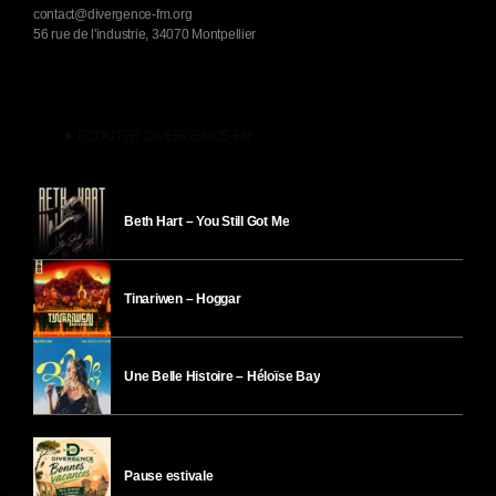
contact@divergence-fm.org
56 rue de l'industrie, 34070 Montpellier
play_arrow
ÉCOUTER DIVERGENCE-FM
Beth Hart – You Still Got Me
Tinariwen – Hoggar
Une Belle Histoire – Héloïse Bay
Pause estivale