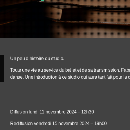
Un peu d’histoire du studio.
Toute une vie au service du ballet et de sa transmission. Fab
danse. Une introduction à ce studio qui aura tant fait pour la 
Diffusion lundi 11 novembre 2024 – 12h30
Rediffusion vendredi 15 novembre 2024 – 19h00