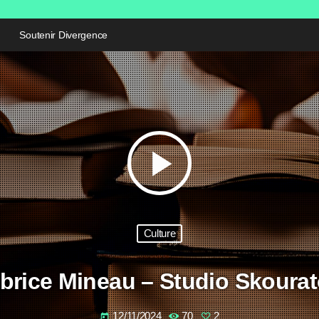
Soutenir Divergence
play_arrow
Culture
brice Mineau – Studio Skourat
12/11/2024
70
2
today