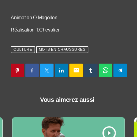
Animation O.Mogollon
Réalisation T.Chevalier
CULTURE
MOTS EN CHAUSSURES
email
Vous aimerez aussi
play_arrow