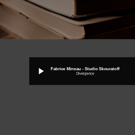
play_arrow
Fabrice Mineau - Studio Skouratoff
Divergence