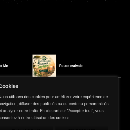
Got Me
Pause estivale
Cookies
Ici l’Ombre – mercredi 29 juillet
Nous utilisons des cookies pour améliorer votre expérience de
navigation, diffuser des publicités ou du contenu personnalisés
share
email
et analyser notre trafic. En cliquant sur "Accepter tout", vous
2
éloïse Bay
Ici l’Ombre – mardi 28 juillet
consentez à notre utilisation des cookies.