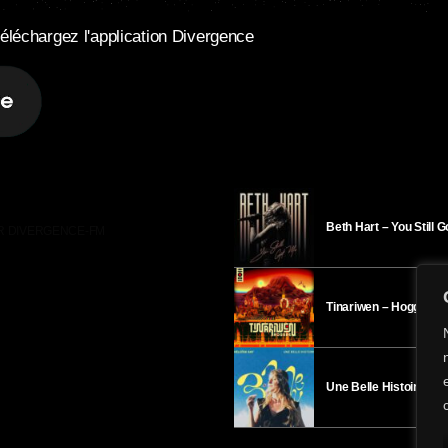
éléchargez l'application Divergence
Beth Hart – You Still 
R DIVERGENCE-FM
Tinariwen – Hoggar
Une Belle Histoire – H