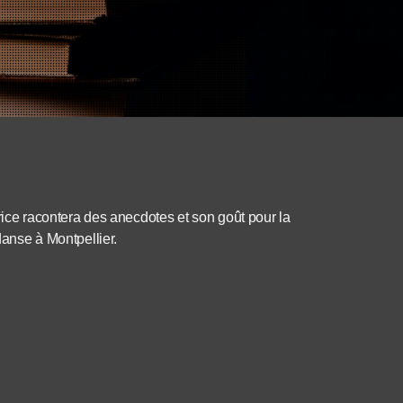
rice racontera des anecdotes et son goût pour la
danse à Montpellier.