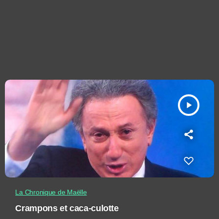
play_arrow
La Chronique de Maëlle
Crampons et caca-culotte