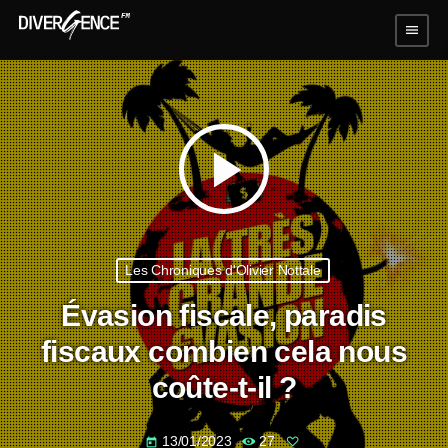
menu
play_arrow
Les Chroniques d'Olivier Nottale
Évasion fiscale, paradis
fiscaux combien cela nous
coûte-t-il ?
13/01/2023
27
today