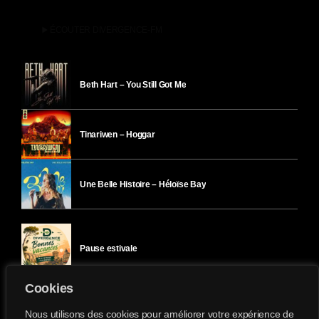
play_arrow
ÉCOUTER DIVERGENCE-FM
Beth Hart – You Still Got Me
Tinariwen – Hoggar
Une Belle Histoire – Héloïse Bay
Pause estivale
Cookies
Ici l’Ombre – mercredi 29 juillet
Nous utilisons des cookies pour améliorer votre expérience de