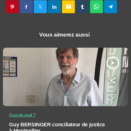
email
Vous aimerez aussi
play_arrow
Quoi de neuf ?
Guy BERSINGER conciliateur de justice
à Montpellier