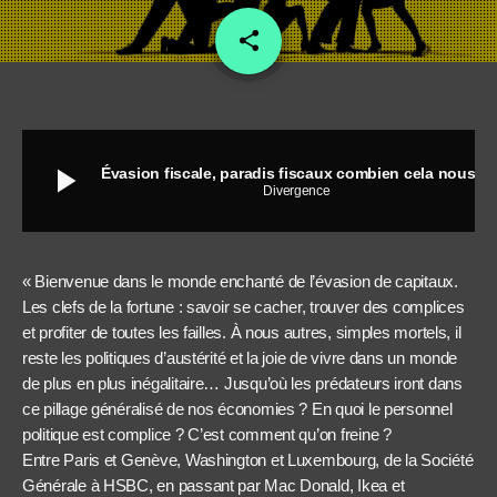
share
email
play_arrow
Évasion fiscale, paradis fiscaux combien cela nous coûte-t-il ?
Divergence
« Bienvenue dans le monde enchanté de l’évasion de capitaux.
Les clefs de la fortune : savoir se cacher, trouver des complices
et profiter de toutes les failles. À nous autres, simples mortels, il
reste les politiques d’austérité et la joie de vivre dans un monde
de plus en plus inégalitaire… Jusqu’où les prédateurs iront dans
ce pillage généralisé de nos économies ? En quoi le personnel
politique est complice ? C’est comment qu’on freine ?
Entre Paris et Genève, Washington et Luxembourg, de la Société
Générale à HSBC, en passant par Mac Donald, Ikea et