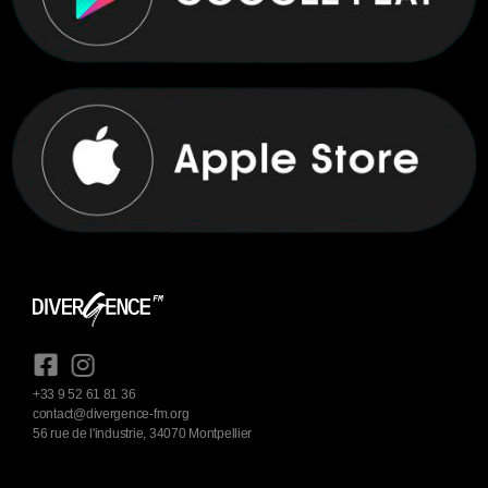
+33 9 52 61 81 36
contact@divergence-fm.org
56 rue de l'industrie, 34070 Montpellier