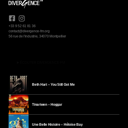
+33 9 52 61 81 36
contact@divergence-fm.org
56 rue de l'industrie, 34070 Montpellier
play_arrow
ÉCOUTER DIVERGENCE-FM
Beth Hart – You Still Got Me
Tinariwen – Hoggar
Une Belle Histoire – Héloïse Bay