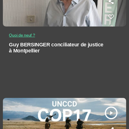
Quoi de neuf ?
Guy BERSINGER conciliateur de justice
à Montpellier
play_arrow