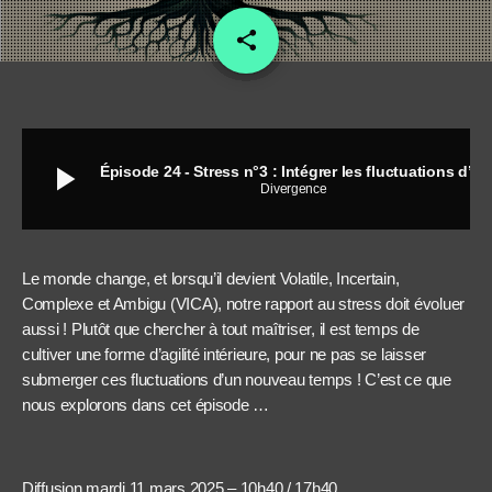
share
email
17
play_arrow
Épisode 24 - Stress n°3 : Intégrer les fluctuations d’aujourd’hui !
Divergence
Le monde change, et lorsqu’il devient Volatile, Incertain,
Complexe et Ambigu (VICA), notre rapport au stress doit évoluer
aussi ! Plutôt que chercher à tout maîtriser, il est temps de
cultiver une forme d’agilité intérieure, pour ne pas se laisser
submerger ces fluctuations d’un nouveau temps ! C’est ce que
nous explorons dans cet épisode …
Diffusion mardi 11 mars 2025 – 10h40 / 17h40