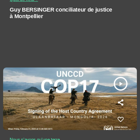
Guy BERSINGER conciliateur de justice
à Montpellier
play_arrow
Nous n'avons qu'une terre