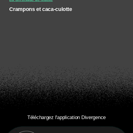
Crampons et caca-culotte
Téléchargez l'application Divergence