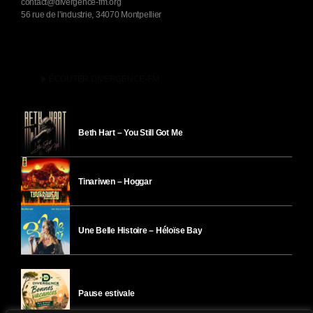
contact@divergence-fm.org
56 rue de l'industrie, 34070 Montpellier
play_arrow
ÉCOUTER DIVERGENCE-FM
Beth Hart – You Still Got Me
Tinariwen – Hoggar
Une Belle Histoire – Héloïse Bay
Pause estivale