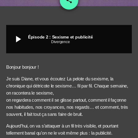
share
19
play_arrow
Épisode 2 : Sexisme et publicité
Divergence
Bonjour bonjour !
Je suis Diane, et vous écoutez La pelote du sexisme, la
chronique qui détricote le sexisme… fil par fil. Chaque semaine,
on racontera le sexisme,
on regardera comment il se glisse partout, comment il façonne
nos habitudes, nos croyances, nos regards… et comment, très
souvent, il fait tout ça sans faire de bruit.
Aujourd’hui, on va s’attaquer à un fil très visible, et pourtant
tellement banal qu’on ne le voit même plus : la publicité.