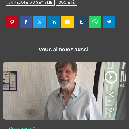
LA PELOTE DU SEXISME
SOCIÉTÉ
email
Vous aimerez aussi
play_arrow
Quoi de neuf ?