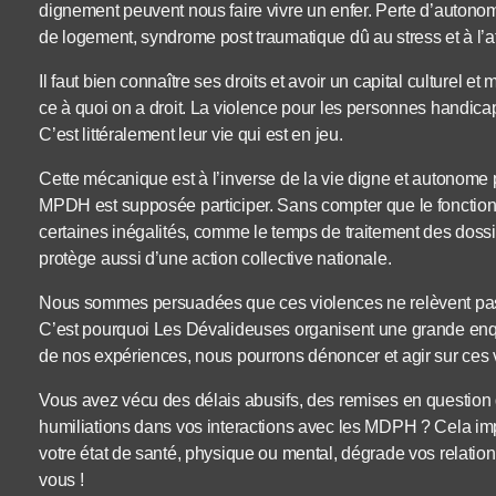
dignement peuvent nous faire vivre un enfer. Perte d’autonom
de logement, syndrome post traumatique dû au stress et à l’at
Il faut bien connaître ses droits et avoir un capital culturel et
ce à quoi on a droit. La violence pour les personnes handic
C’est littéralement leur vie qui est en jeu.
Cette mécanique est à l’inverse de la vie digne et autonome p
MPDH est supposée participer. Sans compter que le fonction
certaines inégalités, comme le temps de traitement des dossie
protège aussi d’une action collective nationale.
Nous sommes persuadées que ces violences ne relèvent pas d
C’est pourquoi Les Dévalideuses organisent une grande enqu
de nos expériences, nous pourrons dénoncer et agir sur ces v
Vous avez vécu des délais abusifs, des remises en question de
humiliations dans vos interactions avec les MDPH ? Cela imp
votre état de santé, physique ou mental, dégrade vos relatio
vous !