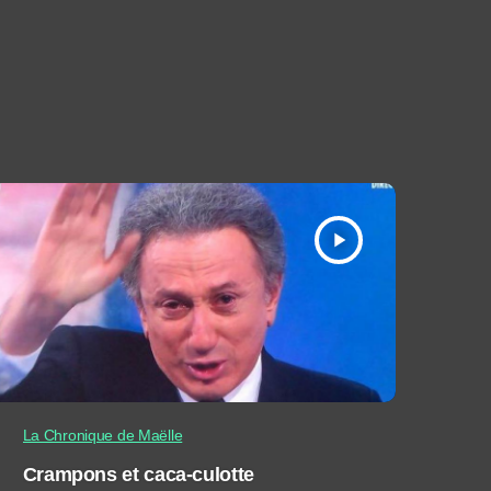
play_arrow
La Chronique de Maëlle
Crampons et caca-culotte