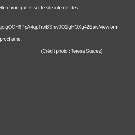
tte chronique et sur le site internet des
9q48UqoigOOH6PpA4qpTrwBShw0O1fgHOXg42Eaw/viewform
 prochaine.
(Crédit photo : Teresa Suarez)