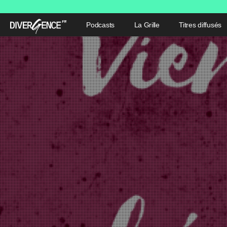
Podcasts
La Grille
Titres diffusés