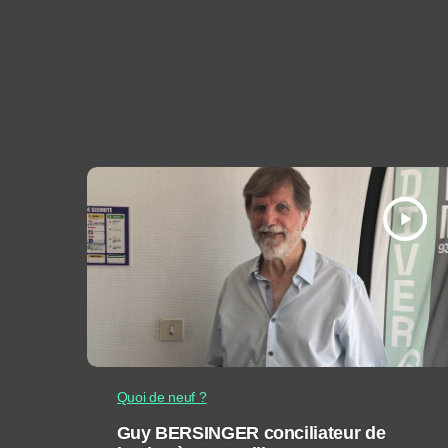
play_arrow
Quoi de neuf ?
Guy BERSINGER conciliateur de