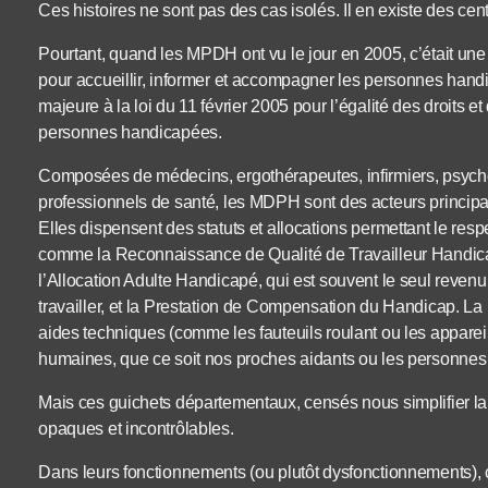
Ces histoires ne sont pas des cas isolés. Il en existe des cent
Pourtant, quand les MPDH ont vu le jour en 2005, c’était une 
pour accueillir, informer et accompagner les personnes handi
majeure à la loi du 11 février 2005 pour l’égalité des droits e
personnes handicapées.
Composées de médecins, ergothérapeutes, infirmiers, psychol
professionnels de santé, les MDPH sont des acteurs princi
Elles dispensent des statuts et allocations permettant le resp
comme la Reconnaissance de Qualité de Travailleur Handicap
l’Allocation Adulte Handicapé, qui est souvent le seul rev
travailler, et la Prestation de Compensation du Handicap. La
aides techniques (comme les fauteuils roulant ou les apparei
humaines, que ce soit nos proches aidants ou les personnes
Mais ces guichets départementaux, censés nous simplifier la 
opaques et incontrôlables.
Dans leurs fonctionnements (ou plutôt dysfonctionnements), 