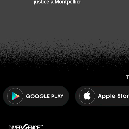
justice à Montpellier
T