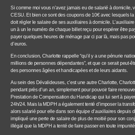
Si comme moi vous n’avez jamais eu de salarié à domicile, 
CESU. Et bien ce sont des coupons de 10€ avec lesquels la
doit régler le salaire de ses auxiliaires à domicile. L’auxiliair
un à un le numéro de chaque billet reçu pour espérer être pa
payer quelques heures de ménage par ci par là, mais pas pou
d’euros.
En conclusion, Charlotte rappelle “qu’il y a une pénurie natio
millions de personnes dépendantes”, et que ce serait peut-êt
des personnes âgées et handicapées et de leurs aidants.
Au sein des Dévalideuses, c’est une autre Charlotte, Charlot
pendant près d’un an, simplement pour pouvoir faire renouvel
Prestation de Compensation du Handicap qui lui sert à payer s
24h/24. Mais la MDPH a également tenté d’imposer la transfo
alors salarié pour elle dans son équipe d’auxiliaires depuis d
impliqué une perte de salaire de plus de moitié pour son conj
illégal que la MDPH a tenté de faire passer en toute impunité