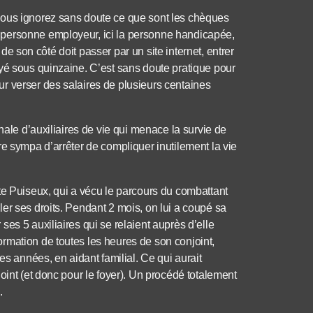
vous ignorez sans doute ce que sont les chèques
 personne employeur, ici la personne handicapée,
e de son côté doit passer par un site internet, entrer
yé sous quinzaine. C’est sans doute pratique pour
r verser des salaires de plusieurs centaines
nale d’auxiliaires de vie qui menace la survie de
re sympa d’arrêter de compliquer inutilement la vie
te Puiseux, qui a vécu le parcours du combattant
er ses droits. Pendant 2 mois, on lui a coupé sa
es 5 auxiliaires qui se relaient auprès d’elle
rmation de toutes les heures de son conjoint,
es années, en aidant familial. Ce qui aurait
oint (et donc pour le foyer). Un procédé totalement
.