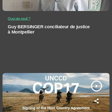
Quoi de neuf ?
Guy BERSINGER conciliateur de justice
à Montpellier
play_arrow