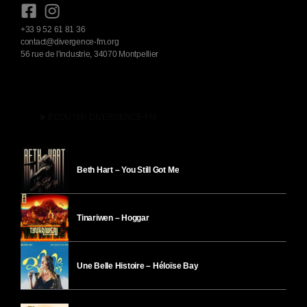
+33 9 52 61 81 36
contact@divergence-fm.org
56 rue de l'industrie, 34070 Montpellier
play_arrow
ÉCOUTER DIVERGENCE-FM
Beth Hart – You Still Got Me
Tinariwen – Hoggar
Une Belle Histoire – Héloïse Bay