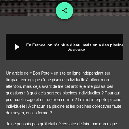
share
email
play_arrow
En France, on n’a plus d’eau, mais on a des piscines
Divergence
Un article de « Bon Pote » un site en ligne indépendant sur
l’impact écologique d’une piscine individuelle à attirer mon
attention, mais déjà avant de lire cet article je me posais des
questions : à quoi cela sert ces piscines individuelles ? Pour qui,
pour quel usage et est-ce bien normal ? Le mot interpelle piscine
individuelle ! A chacun sa piscine et les piscines collectives faute
de moyen, on les ferme ?
Je ne pensais pas qu’il était nécessaire de faire une chronique